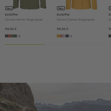
Neu
Neu
Schöffel
Schöffel
S
Gmund Herren Regenjacke
Gmund Damen Regenjacke
G
119,95 €
119,95 €
1
+3
+2