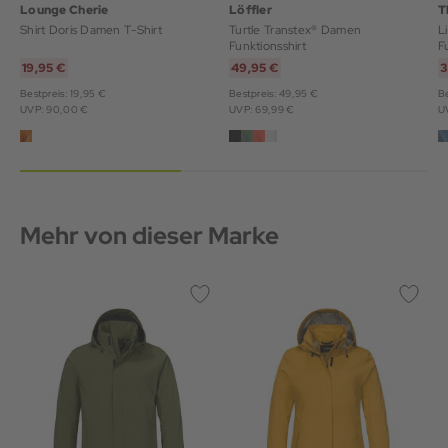
Lounge Cherie
Löffler
T
Shirt Doris Damen T-Shirt
Turtle Transtex® Damen
L
Funktionsshirt
F
19,95 €
49,95 €
3
Bestpreis: 19,95 €
Bestpreis: 49,95 €
Be
UVP: 90,00 €
UVP: 69,99 €
U
Mehr von dieser Marke