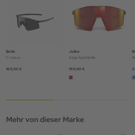
Bolle
Julbo
B
C-Icarus
Edge Sportbrille
W
160,00 €
199,90 €
2
Mehr von dieser Marke