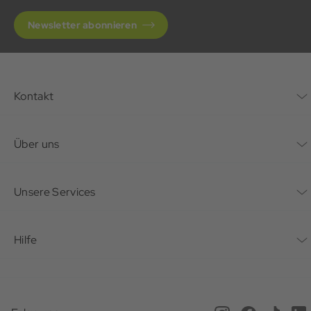
Newsletter abonnieren
Kontakt
Kontaktformular
Über uns
Unternehmen
Unsere Services
Nachhaltigkeit
Bonusprogramm
Hilfe
Karriere
Mein Konto
Häufig gestellte Fragen
Offene Stellen
Service beim Schuster
Anfahrt & Öffnungszeiten
Magazin