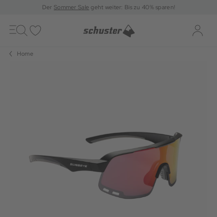
Der
Sommer Sale
geht weiter: Bis zu 40% sparen!
Toggle
navigation
Merkliste
Log-i
Home