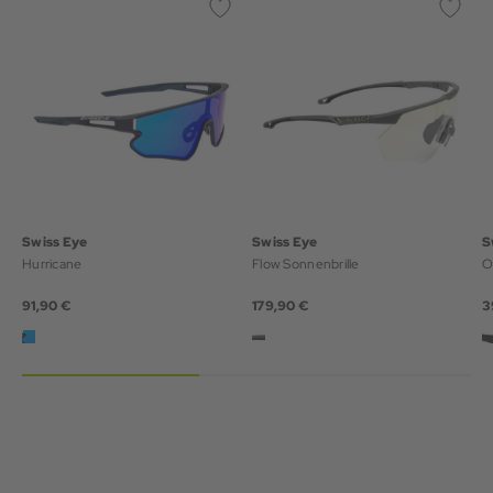
Swiss Eye
Swiss Eye
S
Hurricane
Flow Sonnenbrille
O
91,90 €
179,90 €
3