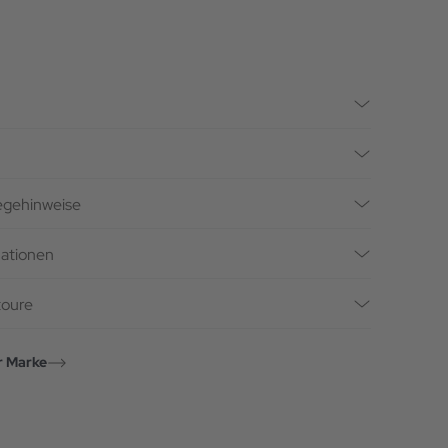
legehinweise
mationen
toure
r Marke