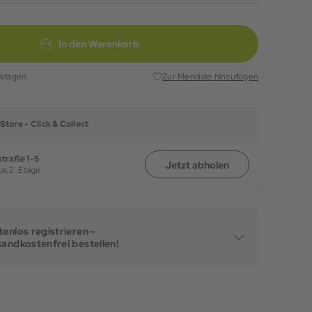
In den Warenkorb
rktagen
Zur Merkliste hinzufügen
Store -
Click & Collect
traße 1-5
Jetzt abholen
ar,
2. Etage
enlos registrieren -
sandkostenfrei bestellen!