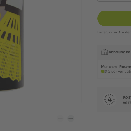
Lieferung in 3-4 We
Abholung im 
München | Rosens
19 Stück verfügb
Kost
ver