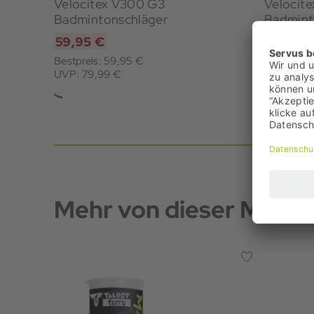
Velocitex V300 G3
Velocit
Badmintonschläger
Badmint
59,95 €
39,95 
Bestpreis: 59,95 €
Bestpreis
UVP: 79,99 €
UVP: 59,
Mehr von dieser Marke