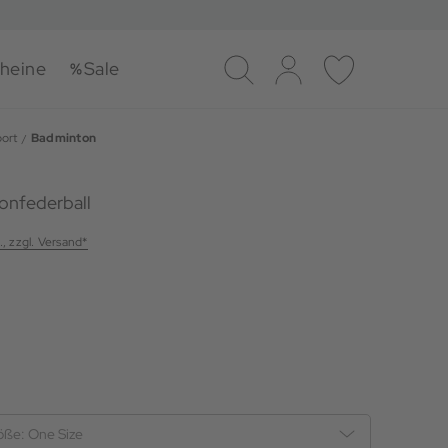
heine
Sale
Suche
Log-in
Merkliste
port
Badminton
onfederball
., zzgl. Versand*
öße:
One Size