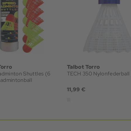
Torro
Talbot Torro
dminton Shuttles (6
TECH 350 Nylonfederball
Badmintonball
11,99 €