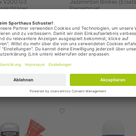
ex V200 G3
Jazzminton Birdies (Ersatz
onschläger
Freizeitspiel
€
4,95 €
: 39,95 €
Bestpreis: 4,95 €
99 €
UVP: 11,99 €