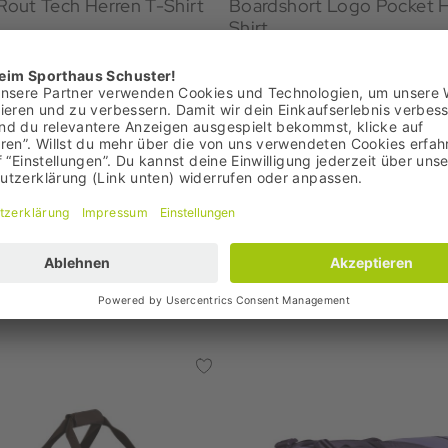
 Rout Tech Herren T-Shirt
Boardshort Logo Pocket H
Shirt
€
34,95 €
: 54,95 €
Bestpreis: 34,95 €
00 €
UVP: 50,00 €