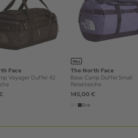
Neu
th Face
The North Face
mp Voyager Duffel 42
Base Camp Duffel Small
sche
Reisetasche
€
145,00 €
+9