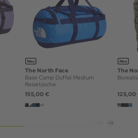
Neu
Neu
The North Face
The No
Base Camp Duffel Medium
Boreali
Reisetasche
155,00 €
125,00
+7