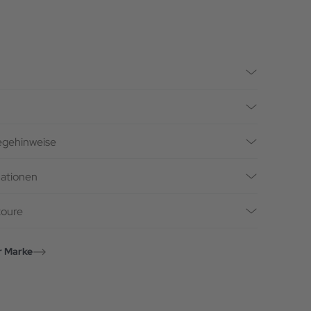
legehinweise
mationen
toure
r Marke