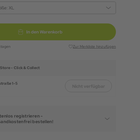
öße:
XL
In den Warenkorb
ktagen
Zur Merkliste hinzufügen
Store -
Click & Collect
traße 1-5
Nicht verfügbar
enlos registrieren -
sandkostenfrei bestellen!