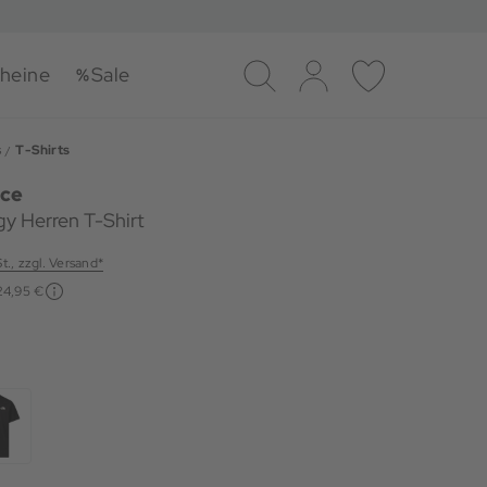
heine
Sale
Suche
Log-in
Merkliste
s
T-Shirts
ace
y Herren T-Shirt
St., zzgl. Versand*
24,95 €