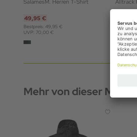
SalamesM. Herren T-Shirt
Alltrack
49,95 €
54,95 
Bestpreis: 49,95 €
Bestpreis
UVP: 70,00 €
UVP: 70,
Mehr von dieser Marke