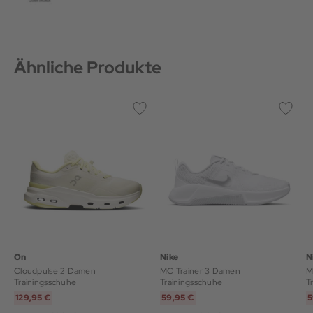
Ähnliche Produkte
On
Nike
N
Cloudpulse 2 Damen
MC Trainer 3 Damen
M
Trainingsschuhe
Trainingsschuhe
T
129,95 €
59,95 €
5