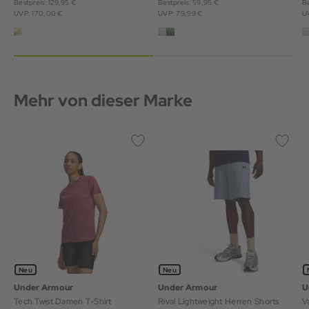
Bestpreis: 129,95 €
Bestpreis: 59,95 €
Be
UVP: 170,00 €
UVP: 79,99 €
U
Mehr von dieser Marke
Neu
Neu
Under Armour
Under Armour
U
Tech Twist Damen T-Shirt
Rival Lightweight Herren Shorts
V