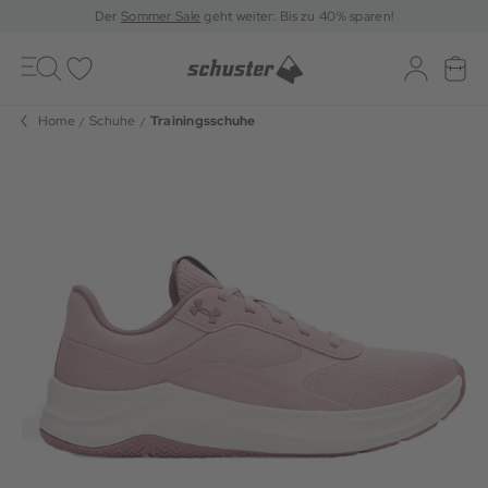
Der
Sommer Sale
geht weiter: Bis zu 40% sparen!
Toggle
navigation
Merkliste
Log-in
War
Home
Schuhe
Trainingsschuhe