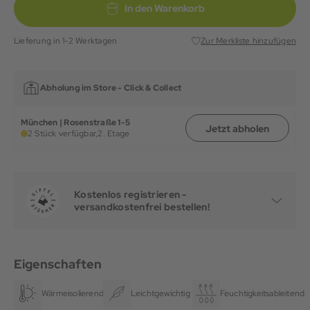
In den Warenkorb
Lieferung in 1-2 Werktagen
Zur Merkliste hinzufügen
Abholung im Store -
Click & Collect
München | Rosenstraße 1-5
Jetzt abholen
2 Stück verfügbar,
2. Etage
Kostenlos registrieren -
versandkostenfrei bestellen!
Eigenschaften
Wärmeisolierend
Leichtgewichtig
Feuchtigkeitsableitend