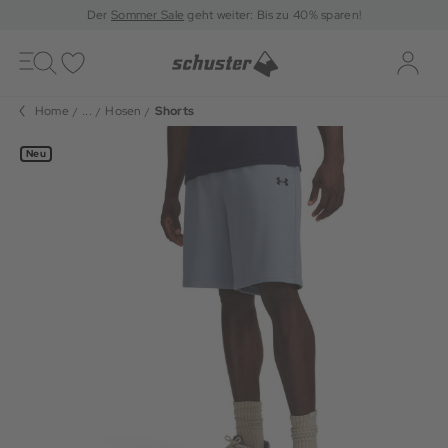
Der
Sommer Sale
geht weiter: Bis zu 40% sparen!
Toggle
navigation
Merkliste
Log-i
Home
...
Hosen
Shorts
Neu