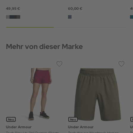
49,95 €
60,00 €
4
Mehr von dieser Marke
Neu
Neu
Under Armour
Under Armour
U