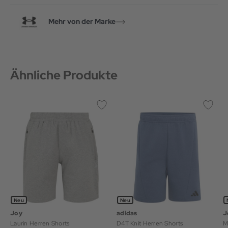
Mehr von der Marke
Ähnliche Produkte
Neu
Neu
Joy
adidas
J
Laurin Herren Shorts
D4T Knit Herren Shorts