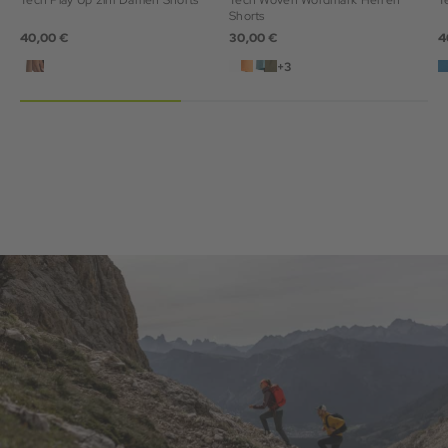
Tech Play Up 2in1 Damen Shorts
Tech Woven Wordmark Herren
T
Shorts
40,00 €
30,00 €
4
+3