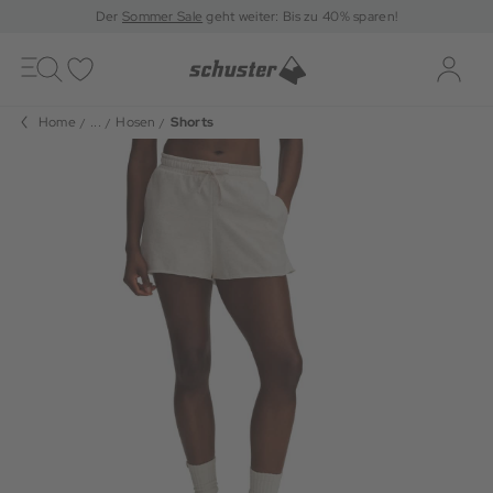
Der
Sommer Sale
geht weiter: Bis zu 40% sparen!
Toggle
navigation
Merkliste
Log-i
Home
...
Hosen
Shorts