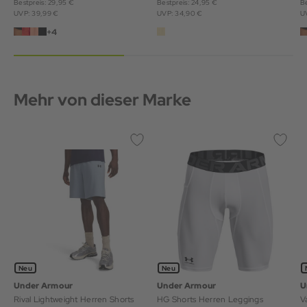
Bestpreis: 29,95 €
Bestpreis: 24,95 €
Be
UVP: 39,99 €
UVP: 34,90 €
U
+4
Mehr von dieser Marke
Neu
Neu
Under Armour
Under Armour
U
Rival Lightweight Herren Shorts
HG Shorts Herren Leggings
V