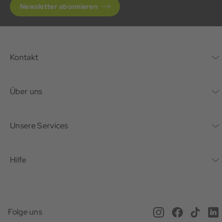
Newsletter abonnieren
Kontakt
Kontaktformular
Über uns
Unternehmen
Unsere Services
Nachhaltigkeit
Bonusprogramm
Hilfe
Karriere
Mein Konto
Häufig gestellte Fragen
Offene Stellen
Service beim Schuster
Anfahrt & Öffnungszeiten
Magazin
Folge uns
Online Terminbuchung