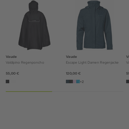
Vaude
Vaude
V
Valdipino Regenponcho
Escape Light Damen Regenjacke
55,00 €
120,00 €
5
+2