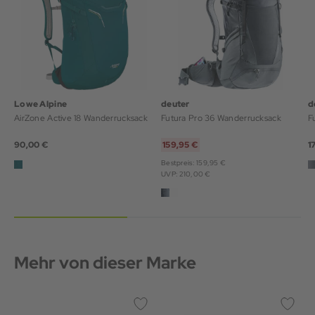
Lowe Alpine
deuter
d
AirZone Active 18 Wanderrucksack
Futura Pro 36 Wanderrucksack
F
90,00 €
159,95 €
1
Bestpreis: 159,95 €
UVP: 210,00 €
Mehr von dieser Marke