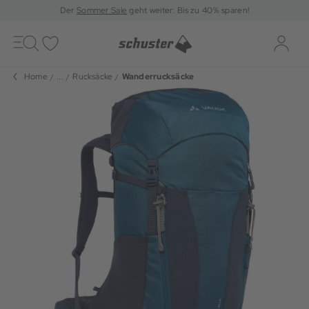
Der
Sommer Sale
geht weiter: Bis zu 40% sparen!
Toggle
navigation
Merkliste
Log-i
Home
...
Rucksäcke
Wanderrucksäcke