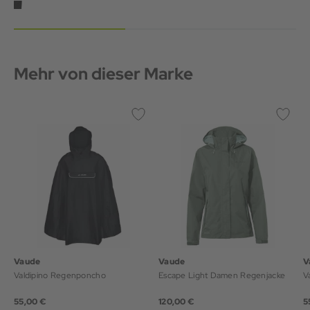
Mehr von dieser Marke
Vaude
Vaude
V
Valdipino Regenponcho
Escape Light Damen Regenjacke
55,00 €
120,00 €
5