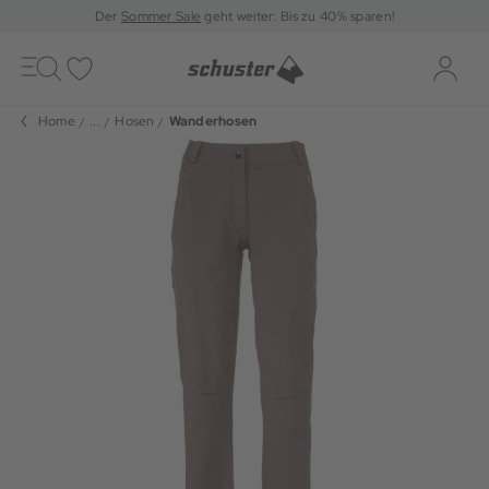
Der
Sommer Sale
geht weiter: Bis zu 40% sparen!
Toggle
navigation
Merkliste
Log-i
Home
...
Hosen
Wanderhosen