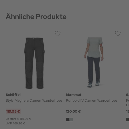
Ähnliche Produkte
Schöffel
Mammut
S
Style Maghera Damen Wanderhose
Runbold IV Damen Wanderhose
P
D
119,95 €
120,00 €
1
Bestpreis: 119,95 €
UVP: 169,95 €