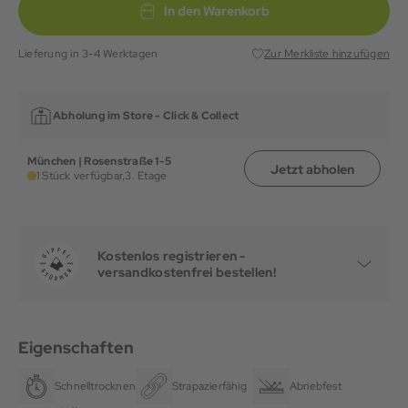
In den Warenkorb
Lieferung in 3-4 Werktagen
Zur Merkliste hinzufügen
Abholung im Store -
Click & Collect
München | Rosenstraße 1-5
Jetzt abholen
1 Stück verfügbar,
3. Etage
Kostenlos registrieren -
versandkostenfrei bestellen!
Eigenschaften
Schnelltrocknend
Strapazierfähig
Abriebfest