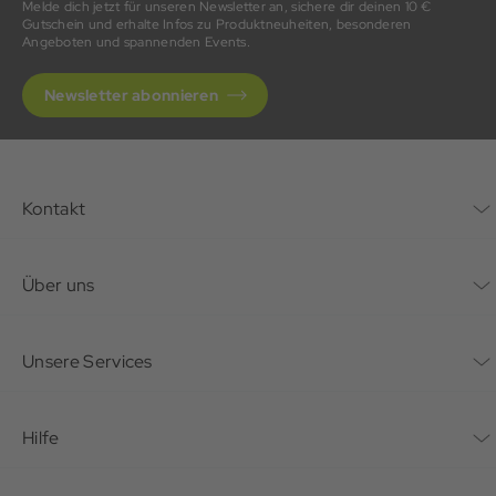
Melde dich jetzt für unseren Newsletter an, sichere dir deinen 10 €
Gutschein und erhalte Infos zu Produktneuheiten, besonderen
Angeboten und spannenden Events.
Newsletter abonnieren
Kontakt
Kontaktformular
Über uns
Unternehmen
Unsere Services
Nachhaltigkeit
Bonusprogramm
Hilfe
Karriere
Mein Konto
Häufig gestellte Fragen