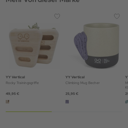
YY Vertical
YY Vertical
Y
Rocky Trainingsgriffe
Climbing Mug Becher
M
K
49,95 €
25,95 €
2