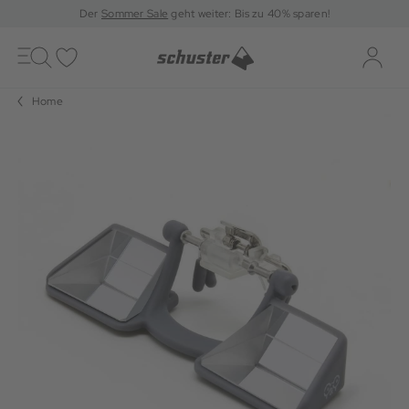
Der
Sommer Sale
geht weiter: Bis zu 40% sparen!
Toggle
navigation
Merkliste
Log-i
Home