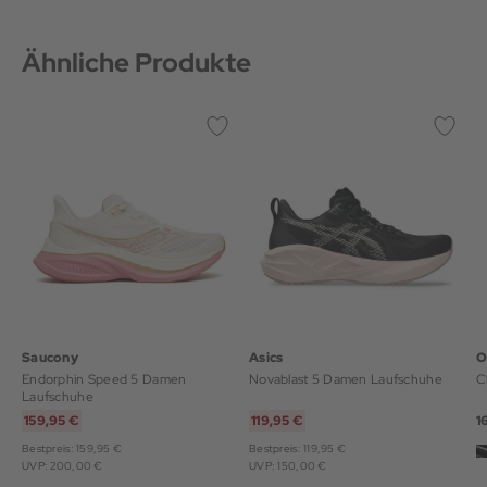
Ähnliche Produkte
Saucony
Asics
O
Endorphin Speed 5 Damen
Novablast 5 Damen Laufschuhe
C
Laufschuhe
159,95 €
119,95 €
1
Bestpreis: 159,95 €
Bestpreis: 119,95 €
UVP: 200,00 €
UVP: 150,00 €