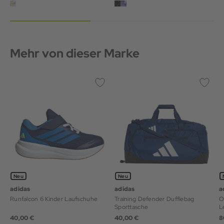
Mehr von dieser Marke
Neu
Neu
adidas
adidas
a
Runfalcon 6 Kinder Laufschuhe
Training Defender Dufflebag
Op
Sporttasche
L
40,00 €
40,00 €
8