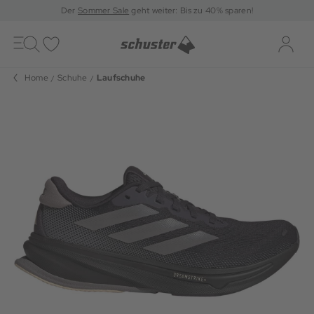
Der
Sommer Sale
geht weiter: Bis zu 40% sparen!
Toggle
navigation
Merkliste
Log-i
Home
Schuhe
Laufschuhe