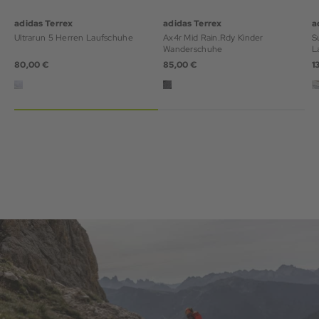
adidas Terrex
adidas Terrex
a
Ultrarun 5 Herren Laufschuhe
Ax4r Mid Rain.Rdy Kinder
S
Wanderschuhe
L
80,00 €
85,00 €
1