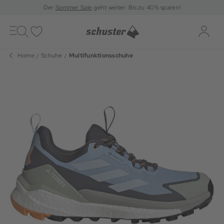
Der
Sommer Sale
geht weiter: Bis zu 40% sparen!
Toggle
navigation
Merkliste
Log-i
Home
Schuhe
Multifunktionsschuhe