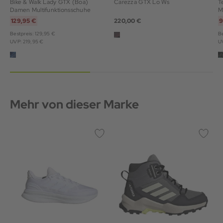
Bike & Walk Lady GTX (Boa)
Carezza GTX Lo Ws
T
Damen Multifunktionsschuhe
M
129,95 €
220,00 €
9
Bestpreis: 129,95 €
Be
UVP: 219,95 €
U
Mehr von dieser Marke