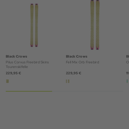
Black Crows
Black Crows
B
Pilus Corvus Freebird Skins
Fell Mix Orb Freebird
Tourenskifelle
229,95 €
229,95 €
1