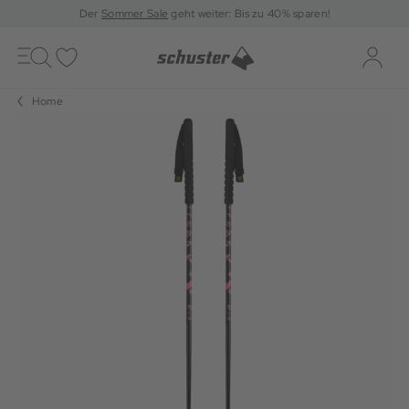
Der
Sommer Sale
geht weiter: Bis zu 40% sparen!
Toggle
navigation
Merkliste
Log-i
Home