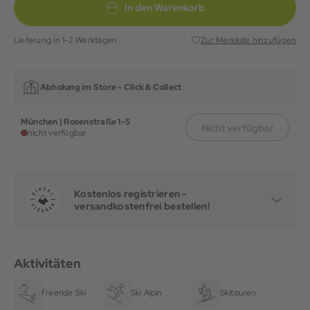
In den Warenkorb
Lieferung in 1-2 Werktagen
Zur Merkliste hinzufügen
Abholung im Store -
Click & Collect
München | Rosenstraße 1-5
Nicht verfügbar
nicht verfügbar
Kostenlos registrieren -
versandkostenfrei bestellen!
Aktivitäten
Freeride Ski
Ski Alpin
Skitouren