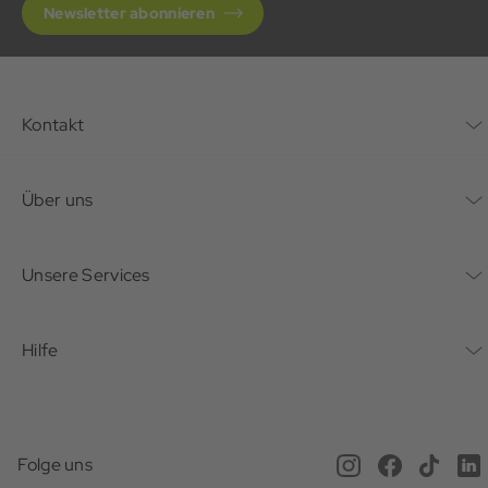
Newsletter abonnieren
Kontakt
Kontaktformular
Über uns
Unternehmen
Unsere Services
Nachhaltigkeit
Bonusprogramm
Hilfe
Karriere
Mein Konto
Häufig gestellte Fragen
Offene Stellen
Service beim Schuster
Anfahrt & Öffnungszeiten
Magazin
Folge uns
Online Terminbuchung