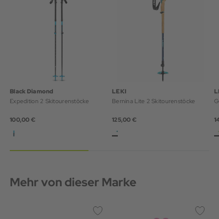
Black Diamond
LEKI
L
Expedition 2 Skitourenstöcke
Bernina Lite 2 Skitourenstöcke
G
100,00 €
125,00 €
1
Mehr von dieser Marke