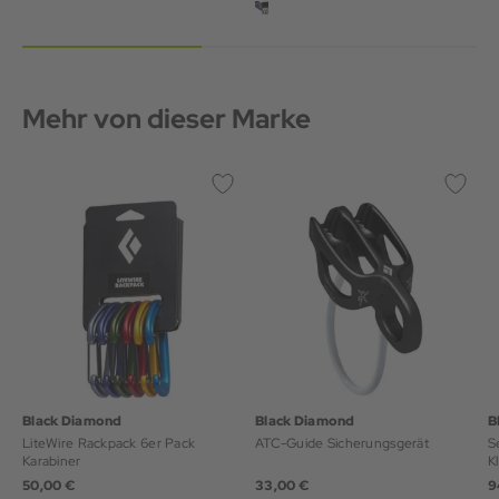
Mehr von dieser Marke
Black Diamond
Black Diamond
B
LiteWire Rackpack 6er Pack
ATC-Guide Sicherungsgerät
S
Karabiner
K
50,00 €
33,00 €
9