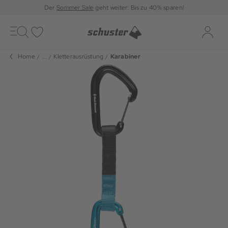
Der
Sommer Sale
geht weiter: Bis zu 40% sparen!
Toggle
navigation
Merkliste
Log-i
Home
...
Kletterausrüstung
Karabiner