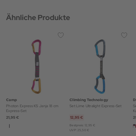
Ähnliche Produkte
Camp
Climbing Technology
Photon Express KS Janja 18 cm
Set Lime Ultralight Express-Set
S
Express-Set
K
21,95 €
12,95 €
2
Bestpreis: 12,95 €
UVP: 25,50 €