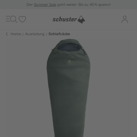
Der
Sommer Sale
geht weiter: Bis zu 40% sparen!
Toggle
navigation
Merkliste
Log-i
Home
Ausrüstung
Schlafsäcke