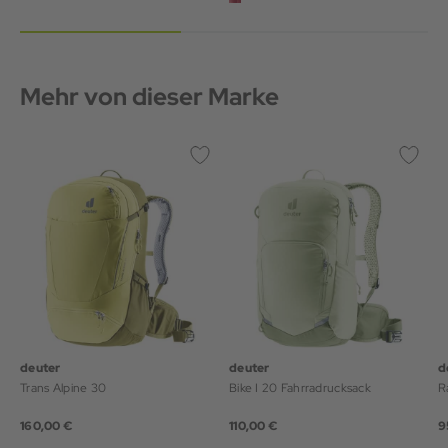
Mehr von dieser Marke
deuter
deuter
d
Trans Alpine 30
Bike I 20 Fahrradrucksack
R
160,00 €
110,00 €
9