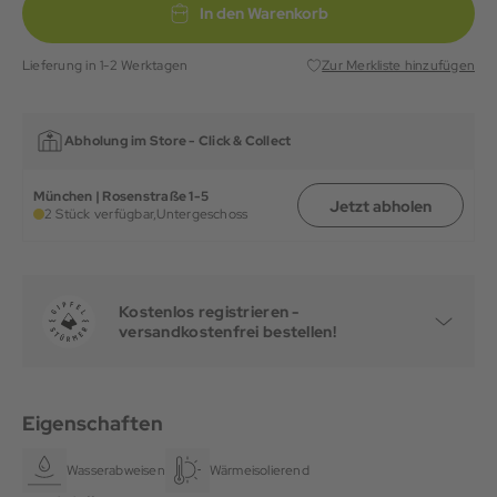
In den Warenkorb
Lieferung in 1-2 Werktagen
Zur Merkliste hinzufügen
Abholung im Store -
Click & Collect
München | Rosenstraße 1-5
Jetzt abholen
2 Stück verfügbar,
Untergeschoss
Kostenlos registrieren -
versandkostenfrei bestellen!
Eigenschaften
Wasserabweisend
Wärmeisolierend