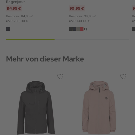
Regenjacke
114,95 €
99,95 €
9
Bestpreis: 114,95 €
Bestpreis: 99,95 €
Be
UVP: 230,00 €
UVP: 140,00 €
U
+1
Mehr von dieser Marke