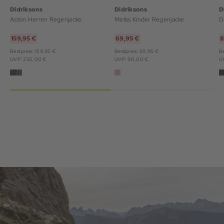
Didriksons
Didriksons
D
Aston Herren Regenjacke
Meliss Kinder Regenjacke
D
159,95 €
69,95 €
8
Bestpreis: 159,95 €
Bestpreis: 69,95 €
Be
UVP: 230,00 €
UVP: 90,00 €
U