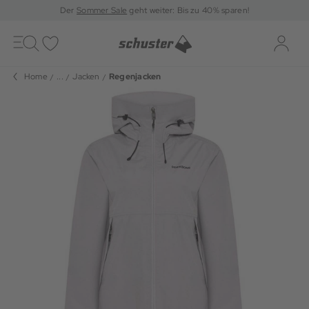
Der
Sommer Sale
geht weiter: Bis zu 40% sparen!
Toggle
navigation
Merkliste
Log-i
Home
...
Jacken
Regenjacken