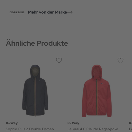
Mehr von der Marke
Ähnliche Produkte
K-Way
K-Way
K
Sophie Plus.2 Double Damen
Le Vrai 4.0 Claude Regenjacke
L