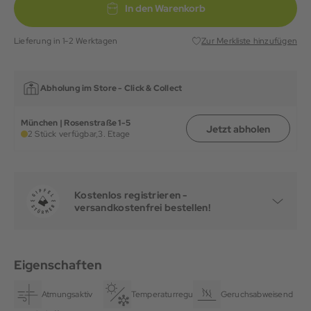
In den Warenkorb
Lieferung in 1-2 Werktagen
Zur Merkliste hinzufügen
Abholung im Store -
Click & Collect
München | Rosenstraße 1-5
Jetzt abholen
2 Stück verfügbar,
3. Etage
Kostenlos registrieren -
versandkostenfrei bestellen!
Eigenschaften
Atmungsaktiv
Temperaturregulierend
Geruchsabweisend