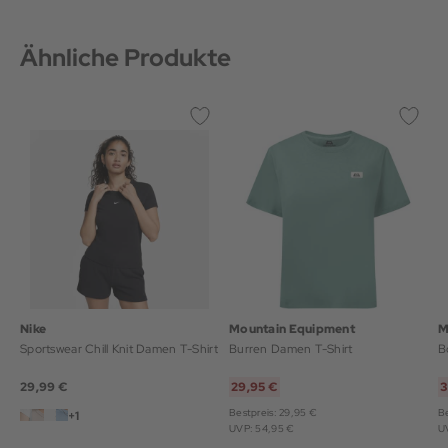
Ähnliche Produkte
Nike
Mountain Equipment
M
Sportswear Chill Knit Damen T-Shirt
Burren Damen T-Shirt
B
29,99 €
29,95 €
3
Bestpreis: 29,95 €
Be
+1
UVP: 54,95 €
U