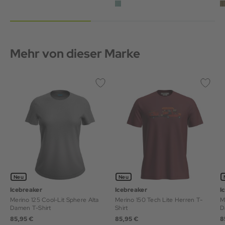
Mehr von dieser Marke
Neu
Neu
Icebreaker
Icebreaker
I
Merino 125 Cool-Lit Sphere Alta
Merino 150 Tech Lite Herren T-
M
Damen T-Shirt
Shirt
D
85,95 €
85,95 €
8