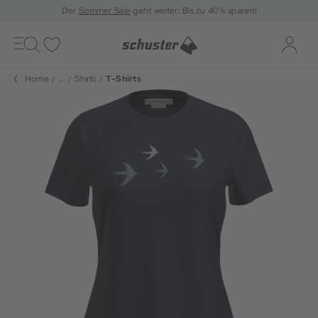
Der
Sommer Sale
geht weiter: Bis zu 40% sparen!
Toggle
navigation
Merkliste
Log-i
Home
...
Shirts
T-Shirts