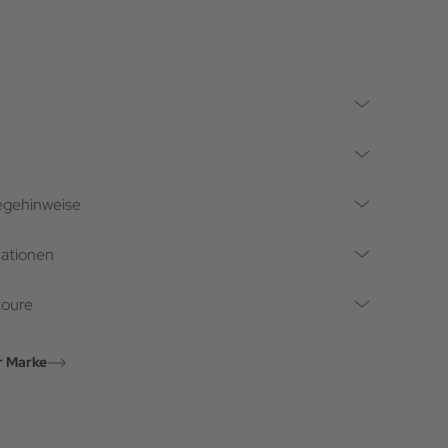
legehinweise
mationen
toure
r Marke