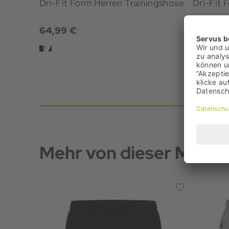
Dri-Fit Form Herren Trainingshose
Dri-Fit 
64,99 €
34,95 
Bestpreis
UVP: 59,
Mehr von dieser Marke