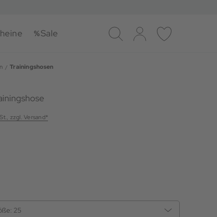
heine
Sale
Suche
Log-in
Merkliste
n
Trainingshosen
ainingshose
St., zzgl. Versand*
öße:
25