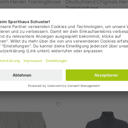
Form Herren Trainingshose
Deutschland Originals Her
Trainingshose
€
64,95 €
: 34,95 €
Bestpreis: 64,95 €
99 €
UVP: 90,00 €