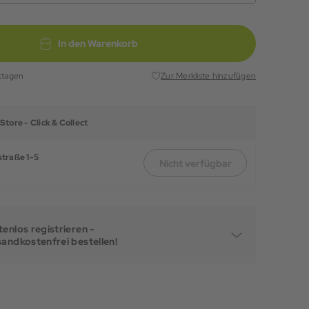
In den Warenkorb
ktagen
Zur Merkliste hinzufügen
Store -
Click & Collect
traße 1-5
Nicht verfügbar
enlos registrieren -
sandkostenfrei bestellen!