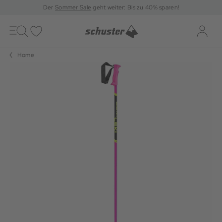
Der
Sommer Sale
geht weiter: Bis zu 40% sparen!
Toggle
navigation
Merkliste
Log-i
Home