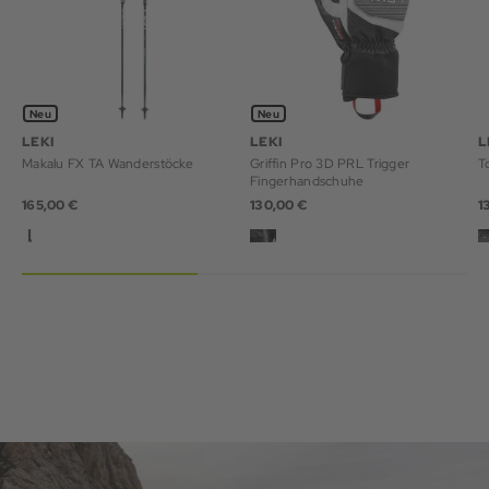
Neu
Neu
LEKI
LEKI
L
Makalu FX TA Wanderstöcke
Griffin Pro 3D PRL Trigger
T
Fingerhandschuhe
165,00 €
130,00 €
1