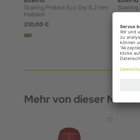
Edelrid
Edelrid
Starling Protect Eco Dry 8.2 mm
Starling
Halbseil
Halbseil
210,00 €
210,00 
Mehr von dieser Marke