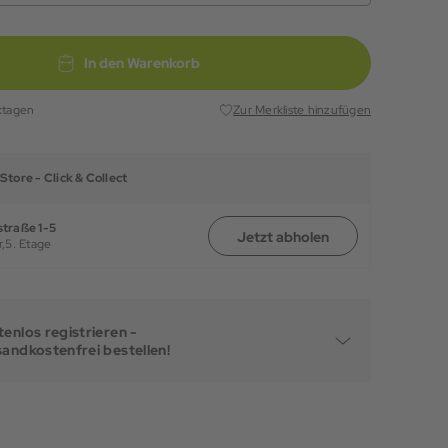
In den Warenkorb
ktagen
Zur Merkliste hinzufügen
Store -
Click & Collect
traße 1-5
Jetzt abholen
,
5. Etage
enlos registrieren -
sandkostenfrei bestellen!