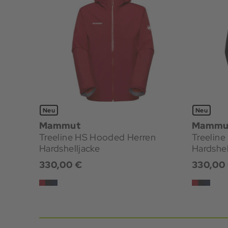
Neu
Neu
Mammut
Mammu
Treeline HS Hooded Herren
Treelin
Hardshelljacke
Hardshel
330,00 €
330,00