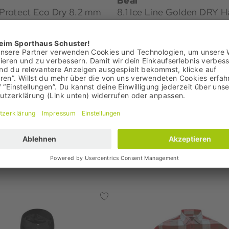
Beal
 Protect Eco Dry 8.2 mm
8.1 Ice Line Golden DRY Ha
€
191,00 €