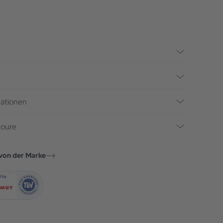
mationen
toure
von der Marke