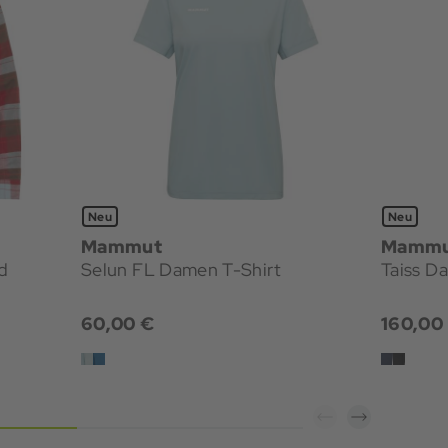
Neu
Neu
Mammut
Mamm
d
Selun FL Damen T-Shirt
Taiss D
60,00 €
160,00