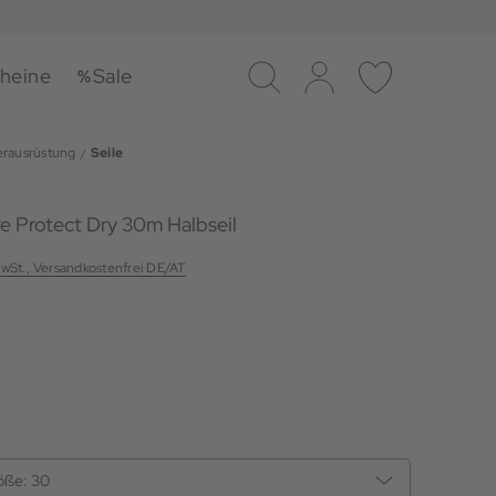
heine
Sale
Suche
Log-in
Merkliste
erausrüstung
Seile
re Protect Dry 30m Halbseil
MwSt., Versandkostenfrei DE/AT
öße:
30