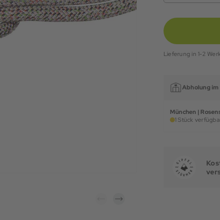
Lieferung in 1-2 Wer
Abholung im 
München | Rosens
1 Stück verfügbar
Kost
ver