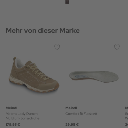
Mehr von dieser Marke
Meindl
Meindl
M
Matera Lady Damen
Comfort fit Fussbett
S
Multifunktionsschuhe
W
179,95 €
29,95 €
2