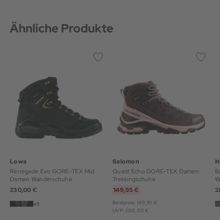
Ähnliche Produkte
Lowa
Salomon
H
Renegade Evo GORE-TEX Mid
Quest Echo GORE-TEX Damen
B
Damen Wanderschuhe
Trekkingschuhe
W
230,00 €
149,95 €
2
Bestpreis: 149,95 €
+1
UVP: 200,00 €