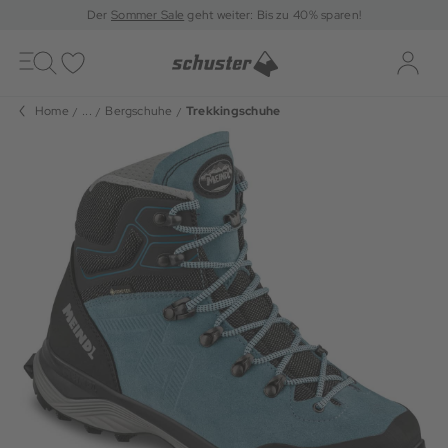
Der
Sommer Sale
geht weiter: Bis zu 40% sparen!
Toggle
navigation
Merkliste
Log-i
Home
...
Bergschuhe
Trekkingschuhe