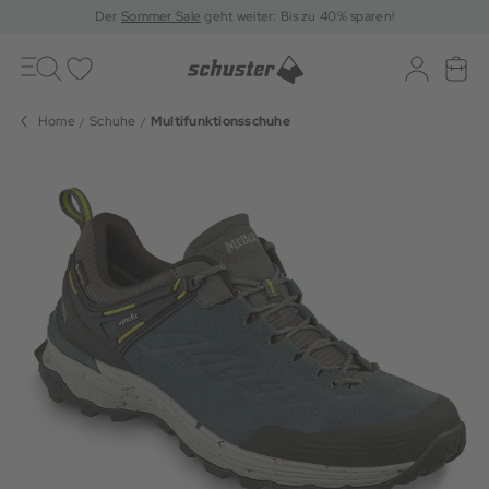
Der
Sommer Sale
geht weiter: Bis zu 40% sparen!
Toggle
navigation
Merkliste
Log-in
War
Home
Schuhe
Multifunktionsschuhe