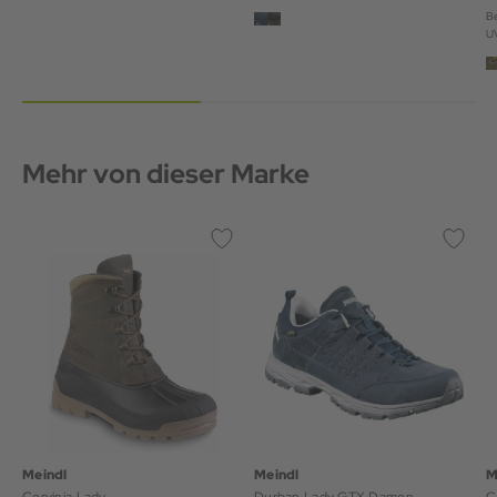
Be
U
Mehr von dieser Marke
Meindl
Meindl
M