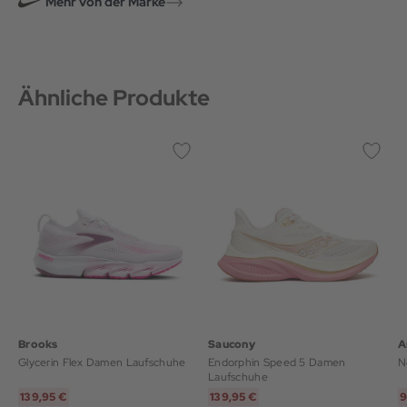
Mehr von der Marke
Ähnliche Produkte
Brooks
Saucony
A
Glycerin Flex Damen Laufschuhe
Endorphin Speed 5 Damen
N
Laufschuhe
139,95 €
139,95 €
9