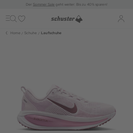
Der
Sommer Sale
geht weiter: Bis zu 40% sparen!
Toggle
navigation
Merkliste
Log-i
Home
Schuhe
Laufschuhe