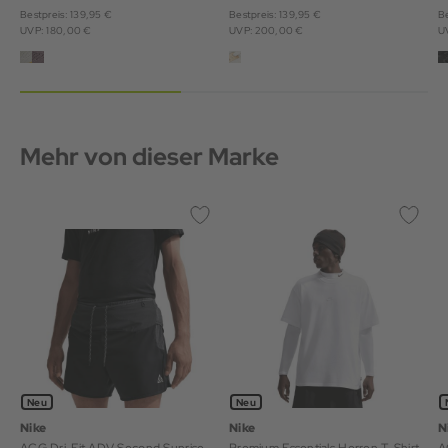
Bestpreis: 139,95 €
Bestpreis: 139,95 €
Be
UVP: 180,00 €
UVP: 200,00 €
U
Mehr von dieser Marke
Neu
Neu
Nike
Nike
N