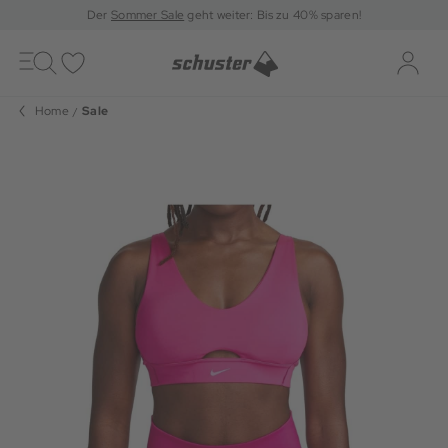
Der
Sommer Sale
geht weiter: Bis zu 40% sparen!
Toggle
navigation
Merkliste
Log-i
Home
Sale