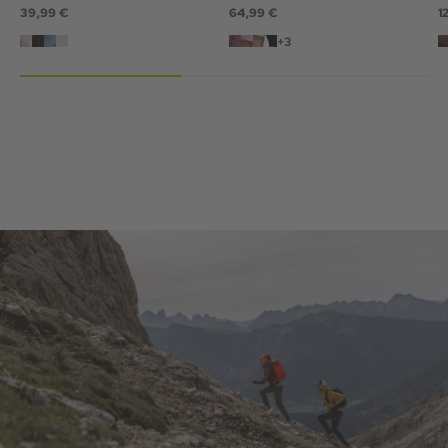
39,99 €
64,99 €
1
+3