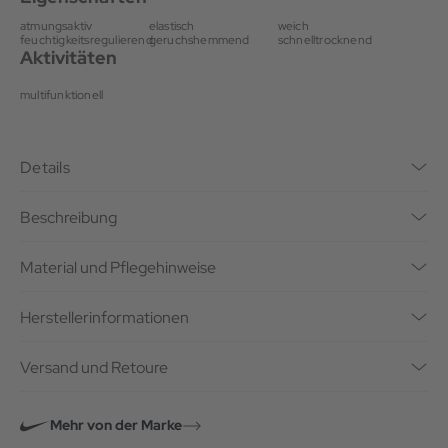
atmungsaktiv
elastisch
weich
feuchtigkeitsregulierend
geruchshemmend
schnelltrocknend
Aktivitäten
multifunktionell
Details
Beschreibung
Material und Pflegehinweise
Herstellerinformationen
Versand und Retoure
Mehr von der Marke