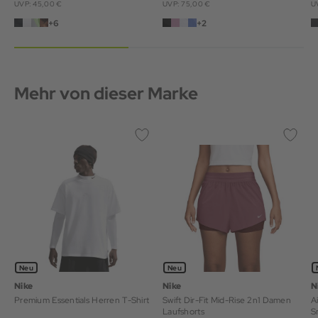
UVP: 45,00 €
UVP: 75,00 €
U
+6
+2
Mehr von dieser Marke
Neu
Neu
Nike
Nike
N
Premium Essentials Herren T-Shirt
Swift Dir-Fit Mid-Rise 2n1 Damen
A
Laufshorts
S