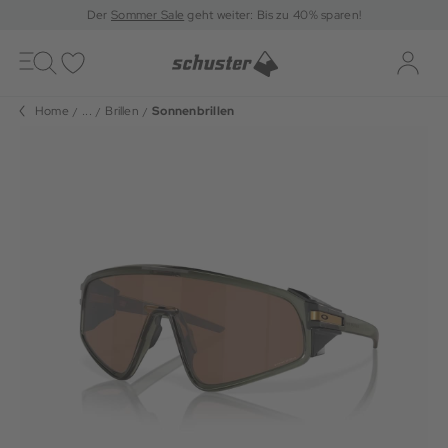
Der
Sommer Sale
geht weiter: Bis zu 40% sparen!
Toggle
navigation
Merkliste
Log-i
Home
...
Brillen
Sonnenbrillen