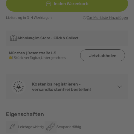
In den Warenkorb
Lieferung in 3-4 Werktagen
Zur Merkliste hinzufügen
Abholung im Store -
Click & Collect
München | Rosenstraße 1-5
Jetzt abholen
1 Stück verfügbar,
Untergeschoss
Kostenlos registrieren -
versandkostenfrei bestellen!
Eigenschaften
Leichtgewichtig
Strapazierfähig