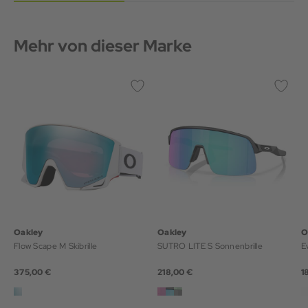
Mehr von dieser Marke
Oakley
Oakley
O
Flow Scape M Skibrille
SUTRO LITE S Sonnenbrille
E
375,00 €
218,00 €
1