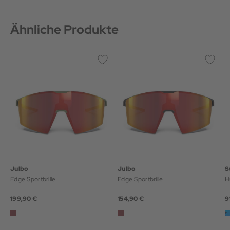
Ähnliche Produkte
Julbo
Julbo
S
Edge Sportbrille
Edge Sportbrille
H
199,90 €
154,90 €
9