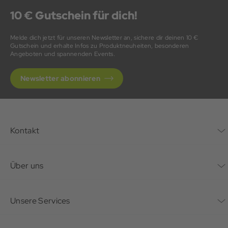
10 € Gutschein für dich!
Melde dich jetzt für unseren Newsletter an, sichere dir deinen 10 €
Gutschein und erhalte Infos zu Produktneuheiten, besonderen
Angeboten und spannenden Events.
Newsletter abonnieren
Kontakt
Kontaktformular
Über uns
Unternehmen
Unsere Services
Nachhaltigkeit
Bonusprogramm