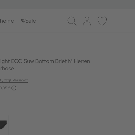
heine
Sale
Suche
Log-in
Merkliste
Light ECO Suw Bottom Brief M Herren
erhose
t., zzgl. Versand*
19,95 €