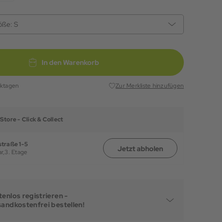
öße:
S
In den Warenkorb
rktagen
Zur Merkliste hinzufügen
Store -
Click & Collect
traße 1-5
Jetzt abholen
r,
3. Etage
enlos registrieren -
sandkostenfrei bestellen!