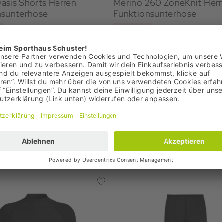
asis Shorts Herren
Merino 260 ZoneKnit Her
nsunterhose
Funktionsunterhose
€
79,95 €
: 49,95 €
Bestpreis: 79,95 €
95 €
UVP: 139,95 €