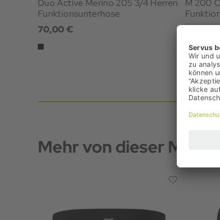
Duo Active Merino 205 3/4 Herren
M 200 O
Funktionsunterhose
Funktio
70,00 €
49,95 
Bestpreis
UVP: 65,
Mehr von dieser Marke