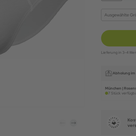
Ausgewählte Gr
Lieferung in 3-4 We
Abholung im 
München | Rosens
7 Stück verfügba
Kost
ver