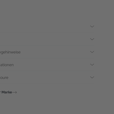
legehinweise
mationen
toure
r Marke