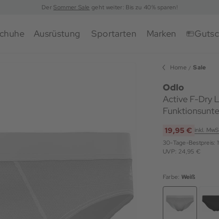
Der
Sommer Sale
geht weiter: Bis zu 40% sparen!
chuhe
Ausrüstung
Sportarten
Marken
Gutsc
Home
Sale
Odlo
Active F-Dry 
Funktionsunt
19,95 €
inkl. MwS
30-Tage-Bestpreis:
UVP: 24,95 €
Farbe:
Weiß