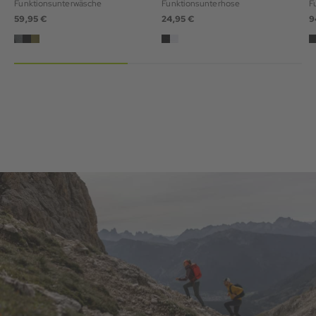
Funktionsunterwäsche
Funktionsunterhose
F
59,95 €
24,95 €
9