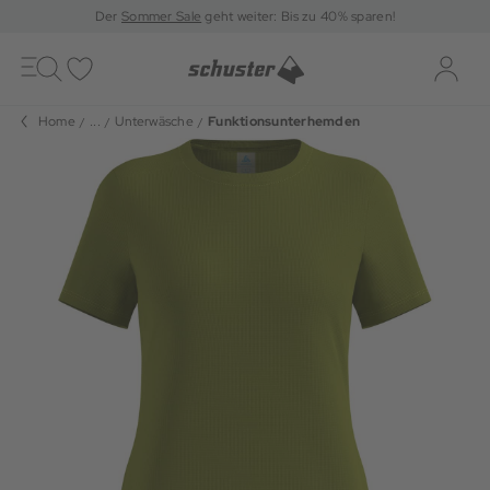
Der
Sommer Sale
geht weiter: Bis zu 40% sparen!
Toggle
navigation
Merkliste
Log-i
Home
...
Unterwäsche
Funktionsunterhemden