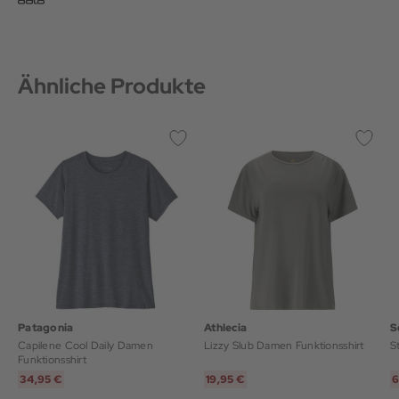
Ähnliche Produkte
Patagonia
Athlecia
S
Capilene Cool Daily Damen
Lizzy Slub Damen Funktionsshirt
S
Funktionsshirt
34,95 €
19,95 €
6