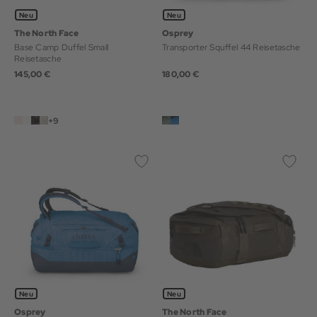
Neu
Neu
The North Face
Osprey
Base Camp Duffel Small
Transporter Squffel 44 Reisetasche
Reisetasche
145,00 €
180,00 €
+9
Neu
Neu
Osprey
The North Face