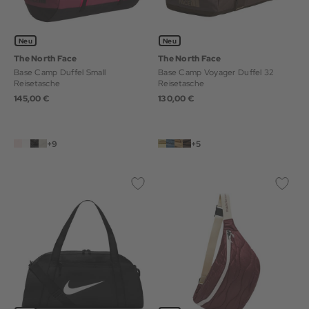
Neu
Neu
The North Face
The North Face
Base Camp Duffel Small
Base Camp Voyager Duffel 32
Reisetasche
Reisetasche
145,00 €
130,00 €
+9
+5