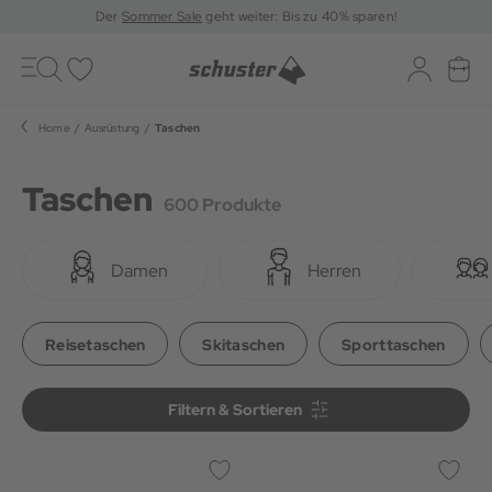
Der
Sommer Sale
geht weiter: Bis zu 40% sparen!
Toggle
navigation
Merkliste
Log-in
War
Home
Ausrüstung
Taschen
Taschen
600 Produkte
Damen
Herren
Reisetaschen
Skitaschen
Sporttaschen
Filtern & Sortieren
Filtern & Sortieren