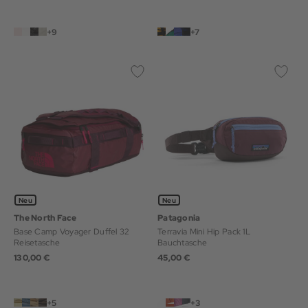
+9
+7
Neu
Neu
The North Face
Patagonia
Base Camp Voyager Duffel 32
Terravia Mini Hip Pack 1L
Reisetasche
Bauchtasche
130,00 €
45,00 €
+5
+3