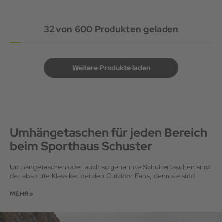
32
von
600
Produkten geladen
Weitere Produkte laden
Umhängetaschen für jeden Bereich
beim Sporthaus Schuster
Umhängetaschen oder auch so genannte Schultertaschen sind
der absolute Klassiker bei den Outdoor Fans, denn sie sind
nicht nur besonders praktisch in ihrer Handhabung, sondern
gleichzeitig auch noch schick und angenehm zu tragen.
MEHR »
Vorteilhaft ist weiterhin, dass der Träger stets seine Utensilien
griffbereit hat und nicht jedes Mal einen Rucksack absetzen
muss. Mit einer Schultertasche hat der Outdoor Fan stets alles