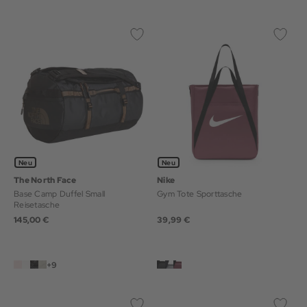
Neu
Neu
The North Face
Nike
Base Camp Duffel Small
Gym Tote Sporttasche
Reisetasche
145,00 €
39,99 €
+9