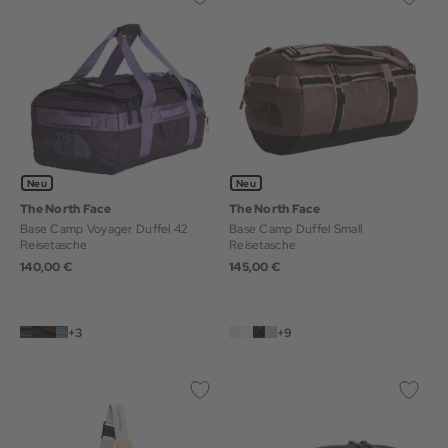
Neu
Neu
The North Face
The North Face
Base Camp Voyager Duffel 42
Base Camp Duffel Small
Reisetasche
Reisetasche
140,00 €
145,00 €
+3
+9