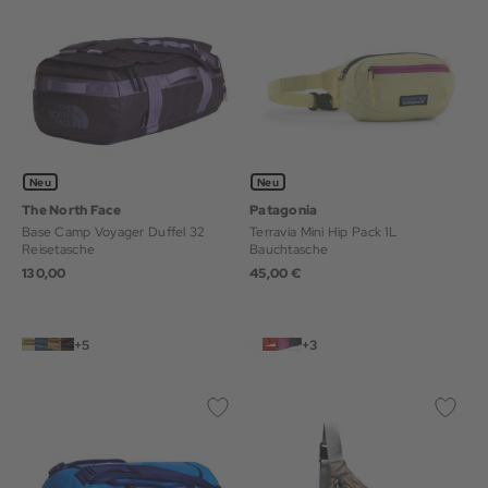
Neu
Neu
The North Face
Patagonia
Base Camp Voyager Duffel 32
Terravia Mini Hip Pack 1L
Reisetasche
Bauchtasche
130,00
45,00 €
+5
+3