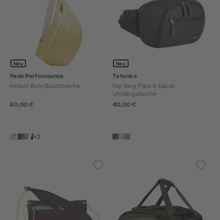
Neu
Neu
Peak Performance
Tatonka
Helium Bum Bauchtasche
Hip Sling Pack 5 Kapok
Umhängetasche
80,00 €
40,00 €
+2