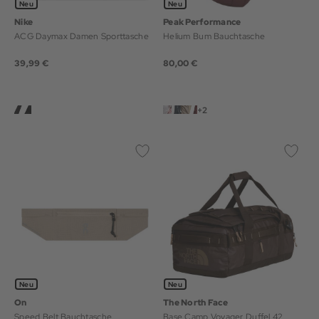
Neu
Neu
Nike
Peak Performance
ACG Daymax Damen Sporttasche
Helium Bum Bauchtasche
39,99 €
80,00 €
+2
Neu
Neu
On
The North Face
Speed Belt Bauchtasche
Base Camp Voyager Duffel 42