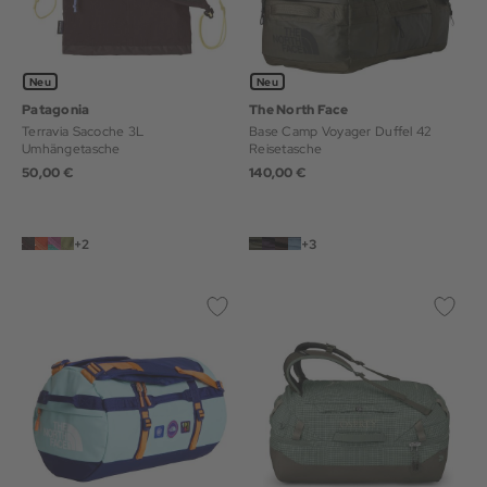
Neu
Neu
Patagonia
The North Face
Terravia Sacoche 3L
Base Camp Voyager Duffel 42
Umhängetasche
Reisetasche
50,00 €
140,00 €
+2
+3