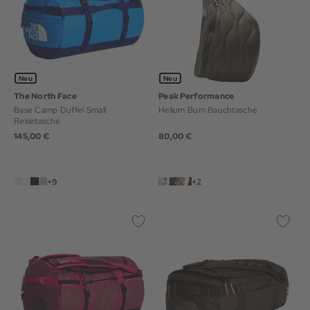
Neu
Neu
The North Face
Peak Performance
Base Camp Duffel Small
Helium Bum Bauchtasche
Reisetasche
145,00 €
80,00 €
+9
+2