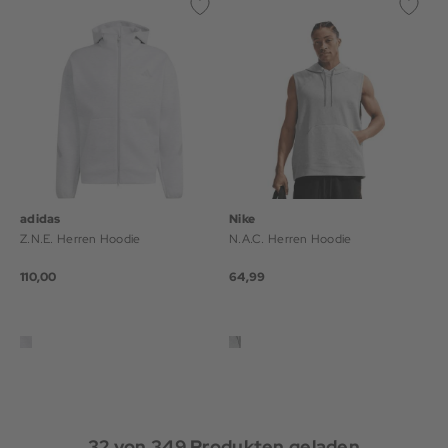
adidas
Nike
Z.N.E. Herren Hoodie
N.A.C. Herren Hoodie
110,00
64,99
32
von
349
Produkten geladen