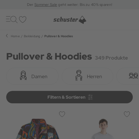
Der
Sommer Sale
geht weiter: Bis zu 40% sparen!
Toggle
navigation
Merkliste
Home
Bekleidung
Pullover & Hoodies
Pullover & Hoodies
349 Produkte
Damen
Herren
Filtern & Sortieren
Filtern & Sortieren