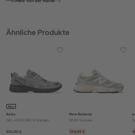
Mehr von der Marke
Ähnliche Produkte
Neu
Asics
New Balance
a
GEL-VENTURE 6 Sneaker
9060 Sneaker
S
100,00 €
139,95 €
9