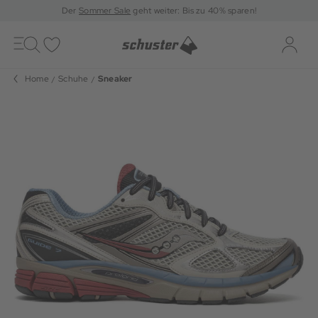
Der
Sommer Sale
geht weiter: Bis zu 40% sparen!
Toggle
navigation
Merkliste
Log-i
Home
Schuhe
Sneaker