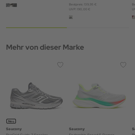
Bestpreis: 139,95 €
Be
UVP: 190,00 €
U
Mehr von dieser Marke
Neu
Saucony
Saucony
S