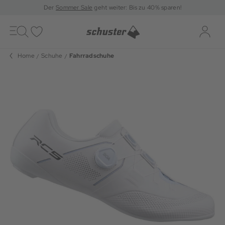
Der
Sommer Sale
geht weiter: Bis zu 40% sparen!
Toggle
navigation
Merkliste
Log-i
Home
Schuhe
Fahrradschuhe