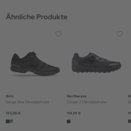
Ähnliche Produkte
Giro
Northwave
N
Gauge Boa Fahrradschuhe
Corsair 2 Fahrradschuhe
S
135,00 €
114,95 €
1