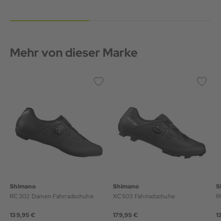
Mehr von dieser Marke
Shimano
Shimano
S
RC302 Damen Fahrradschuhe
XC503 Fahrradschuhe
R
139,95 €
179,95 €
1