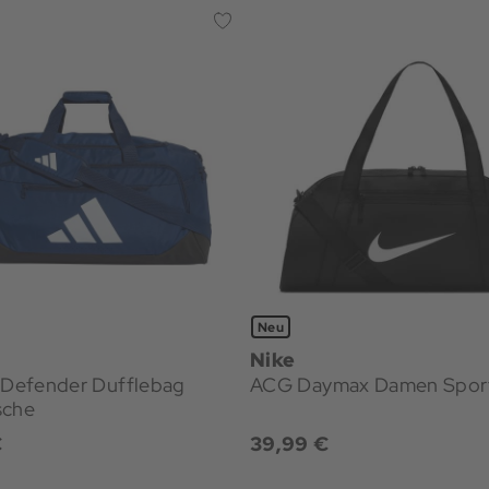
Neu
Nike
g Defender Dufflebag
ACG Daymax Damen Spor
sche
€
39,99 €