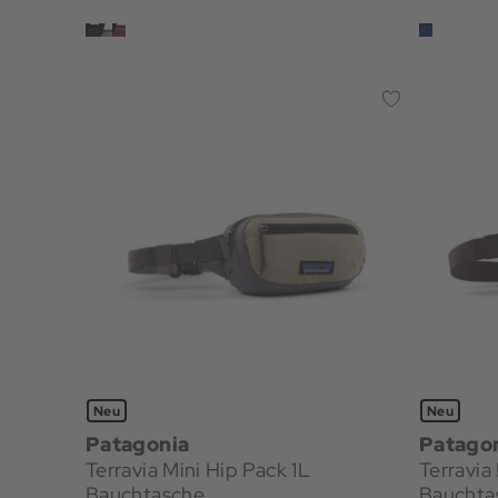
Neu
Neu
Patagonia
Patago
Terravia Mini Hip Pack 1L
Terravia
Bauchtasche
Bauchta