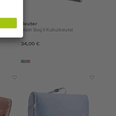
deuter
Wash Bag II Kulturbeutel
34,00 €