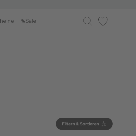
heine
Sale
Suche
Merkliste
Filtern & Sortieren
Filtern & Sortieren