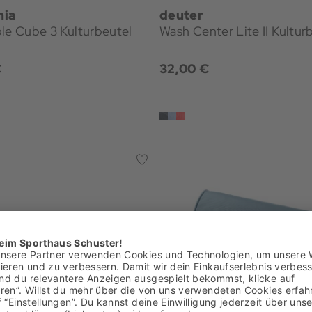
nia
deuter
le Cube 3 Kulturbeutel
Wash Center Lite II Kultur
€
32,00 €