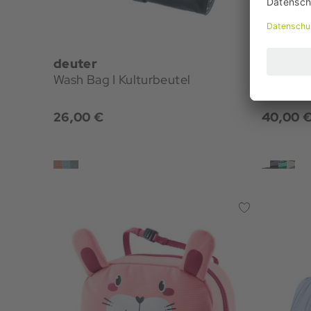
deuter
Patago
Wash Bag I Kulturbeutel
Black Ho
26,00 €
40,00 