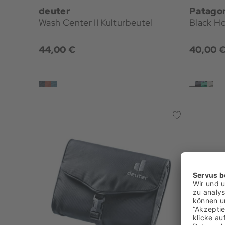
deuter
Patago
Wash Center II Kulturbeutel
Black Ho
44,00 €
40,00 