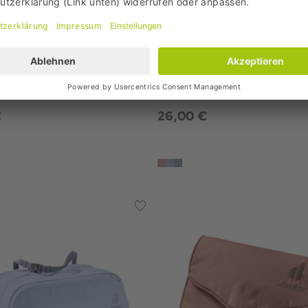
nia
deuter
le Cube 3 Kulturbeutel
Wash Bag I Kulturbeutel
€
26,00 €