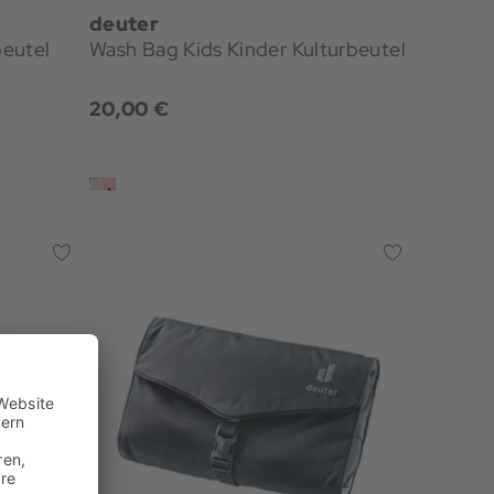
deuter
beutel
Wash Bag Kids Kinder Kulturbeutel
20,00 €