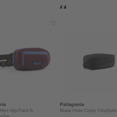
nia
Patagonia
 Mini Hip Pack 1L
Black Hole Cube 3 Kulturb
sche