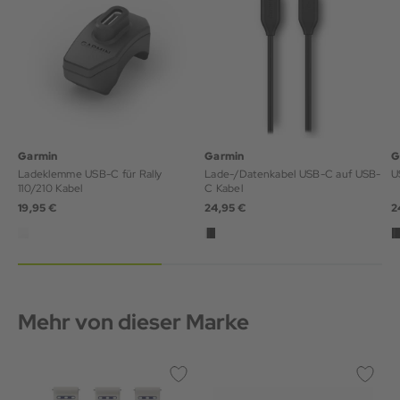
Garmin
Garmin
G
Ladeklemme USB-C für Rally
Lade-/Datenkabel USB-C auf USB-
U
110/210 Kabel
C Kabel
19,95 €
24,95 €
2
Mehr von dieser Marke