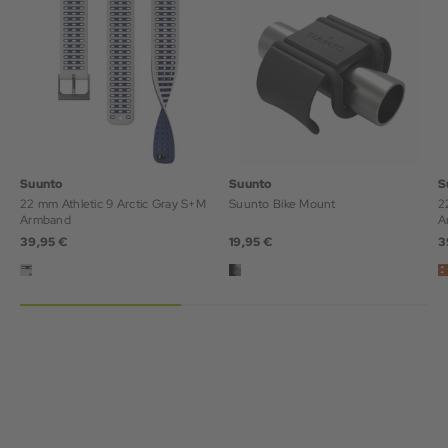
Suunto
Suunto
S
22 mm Athletic 9 Arctic Gray S+M
Suunto Bike Mount
2
Armband
A
39,95 €
19,95 €
3