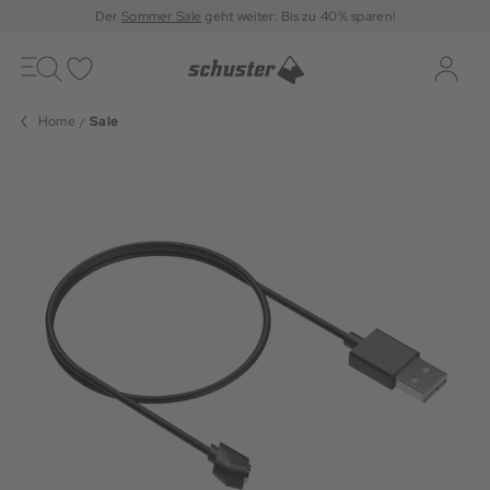
Der
Sommer Sale
geht weiter: Bis zu 40% sparen!
Toggle
navigation
Merkliste
Log-i
Home
Sale