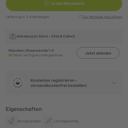
In den Warenkorb
Lieferung in 3-4 Werktagen
Zur Merkliste hinzufügen
Abholung im Store -
Click & Collect
München | Rosenstraße 1-5
Jetzt abholen
1 Stück verfügbar,
Untergeschoss
Kostenlos registrieren -
versandkostenfrei bestellen!
Eigenschaften
Aerodynamisch
Leichtgewichtig