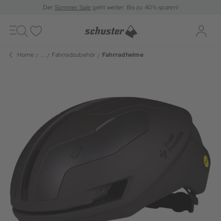
Der
Sommer Sale
geht weiter: Bis zu 40% sparen!
Toggle
navigation
Merkliste
Log-i
Home
...
Fahrradzubehör
Fahrradhelme