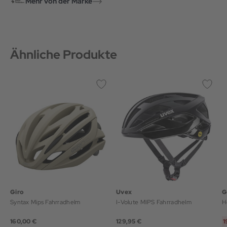
Mehr von der Marke
Ähnliche Produkte
Giro
Uvex
G
Syntax Mips Fahrradhelm
I-Volute MIPS Fahrradhelm
H
160,00 €
129,95 €
1