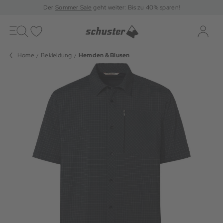
Der
Sommer Sale
geht weiter: Bis zu 40% sparen!
Toggle
navigation
Merkliste
Log-i
Home
Bekleidung
Hemden & Blusen