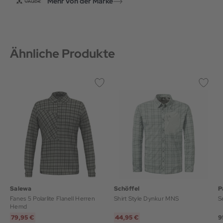
Mehr von der Marke
Ähnliche Produkte
Salewa
Schöffel
P
Fanes 5 Polarlite Flanell Herren
Shirt Style Dynkur MNS
S
Hemd
79,95 €
44,95 €
9