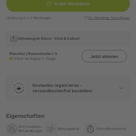
In den Warenkorb
Lieferung in 1-2 Werktagen
Zur Merkliste hinzufügen
Abholung im Store -
Click & Collect
München | Rosenstraße 1-5
Jetzt abholen
1 Stück verfügbar,
3. Etage
Kostenlos registrieren -
versandkostenfrei bestellen!
Eigenschaften
Anti-Insekten-
Atmungsaktiv
Schnelltrocknend
Behandlungen