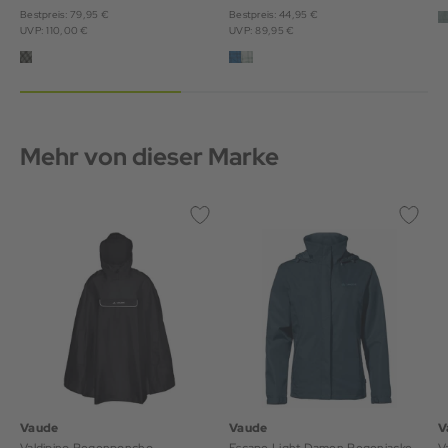
Bestpreis: 79,95 €
Bestpreis: 44,95 €
UVP: 110,00 €
UVP: 89,95 €
Mehr von dieser Marke
Vaude
Vaude
V