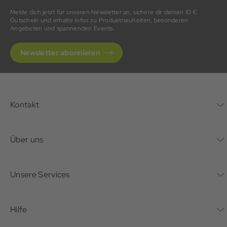
Melde dich jetzt für unseren Newsletter an, sichere dir deinen 10 €
Gutschein und erhalte Infos zu Produktneuheiten, besonderen
Angeboten und spannenden Events.
Newsletter abonnieren
Kontakt
Kontaktformular
Über uns
Unternehmen
Unsere Services
Nachhaltigkeit
Bonusprogramm
Hilfe
Karriere
Mein Konto