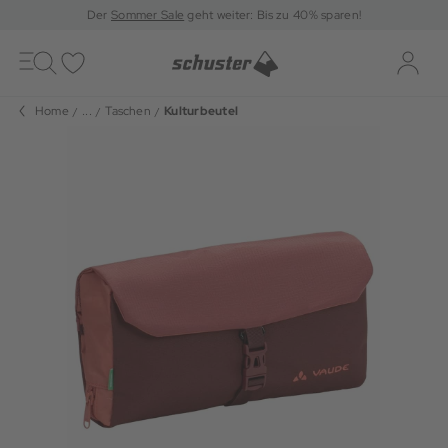
Der
Sommer Sale
geht weiter: Bis zu 40% sparen!
Toggle
navigation
Merkliste
Log-i
Home
...
Taschen
Kulturbeutel