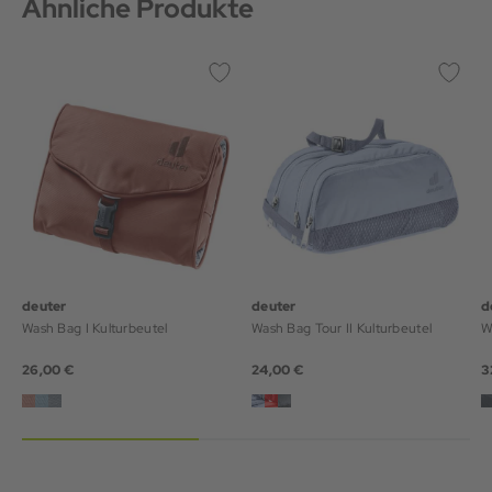
Ähnliche Produkte
deuter
deuter
d
Wash Bag I Kulturbeutel
Wash Bag Tour II Kulturbeutel
W
26,00 €
24,00 €
3