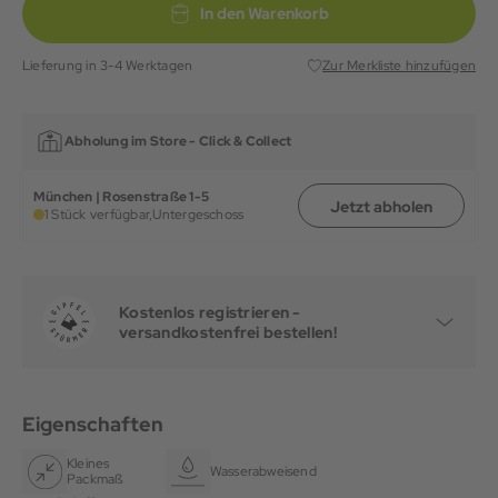
In den Warenkorb
Lieferung in 3-4 Werktagen
Zur Merkliste hinzufügen
Abholung im Store -
Click & Collect
München | Rosenstraße 1-5
Jetzt abholen
1 Stück verfügbar,
Untergeschoss
Kostenlos registrieren -
versandkostenfrei bestellen!
Eigenschaften
Kleines
Wasserabweisend
Packmaß