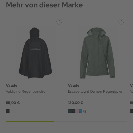
Mehr von dieser Marke
Vaude
Vaude
V
Valdipino Regenponcho
Escape Light Damen Regenjacke
55,00 €
120,00 €
5
+2