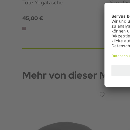
Tote Yogatasche
Yoga Du
Yogatas
45,00 €
50,00 
Mehr von dieser Marke