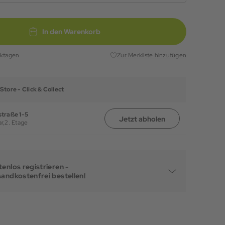
In den Warenkorb
rktagen
Zur Merkliste hinzufügen
Store -
Click & Collect
traße 1-5
Jetzt abholen
r,
2. Etage
enlos registrieren -
sandkostenfrei bestellen!