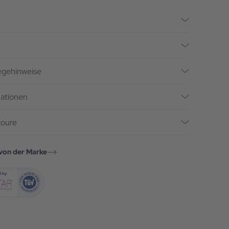
legehinweise
mationen
toure
von der Marke