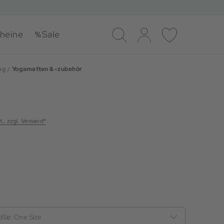
heine
Sale
Suche
Log-in
Merkliste
ng
Yogamatten & -zubehör
t., zzgl. Versand*
öße:
One Size