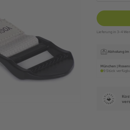
Lieferung in 3-4 We
Abholung im 
München | Rosens
9 Stück verfügba
Kost
ver