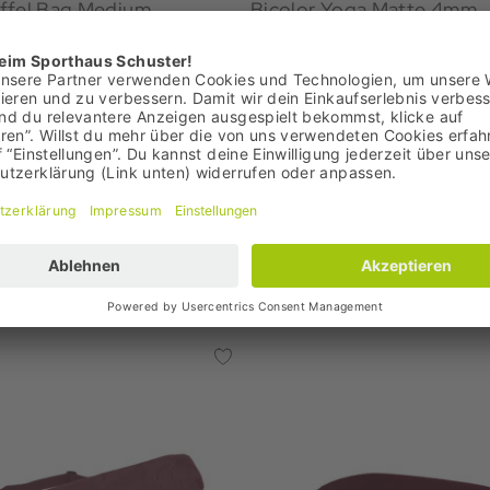
ffel Bag Medium
Bicolor Yoga Matte 4mm
che
Gymnastikmatte
€
39,99 €