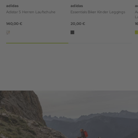
adidas
adidas
a
Adistar 5 Herren Laufschuhe
Essentials Biker Kinder Leggings
A
L
140,00 €
20,00 €
1