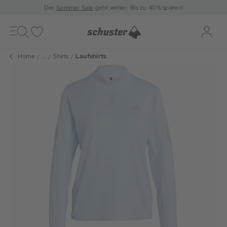
Der
Sommer Sale
geht weiter: Bis zu 40% sparen!
Toggle
navigation
Merkliste
Log-i
Home
...
Shirts
Laufshirts