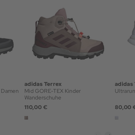
adidas Terrex
adidas 
X Damen
Mid GORE-TEX Kinder
Ultraru
Wanderschuhe
110,00 €
80,00 