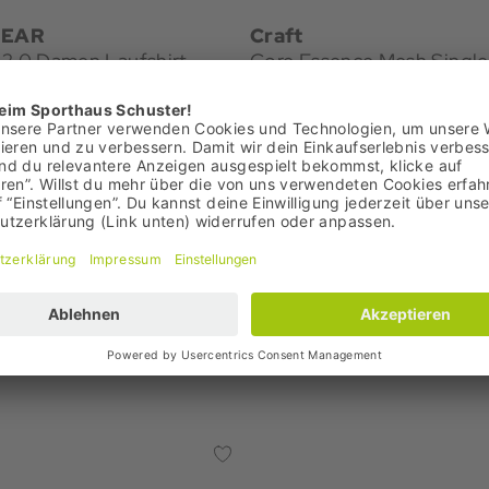
EAR
Craft
 2.0 Damen Laufshirt
Core Essence Mesh Singl
Laufshirt
€
17,95 €
: 49,95 €
Bestpreis: 17,95 €
95 €
UVP: 24,95 €