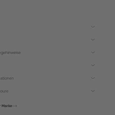
legehinweise
mationen
toure
r Marke