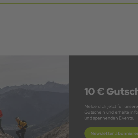
10 € Gutsch
Melde dich jetzt für unser
Gutschein und erhalte In
und spannenden Events.
Newsletter abonniere