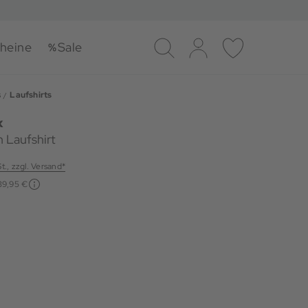
heine
Sale
Suche
Log-in
Merkliste
s
Laufshirts
x
 Laufshirt
St., zzgl. Versand*
39,95 €