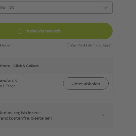
öße:
XS
In den Warenkorb
rktagen
Zur Merkliste hinzufügen
Store -
Click & Collect
traße 1-5
Jetzt abholen
r,
1. Etage
enlos registrieren -
sandkostenfrei bestellen!