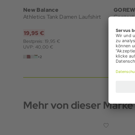
New Balance
GOREW
Athletics Tank Damen Laufshirt
Contest
19,95 €
49,95 
Bestpreis: 19,95 €
Bestpreis
UVP: 40,00 €
UVP: 69,
+2
Mehr von dieser Marke