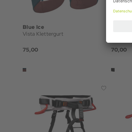
Blue Ice
Black 
Vista Klettergurt
Momentu
75,00
70,00