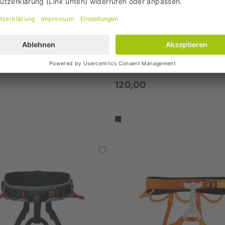
Diamond
Edelrid
m 4S Klettergurt
Helia II Damen Klettergurt
120,00