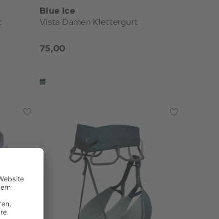
Blue Ice
t
Vista Damen Klettergurt
75,00