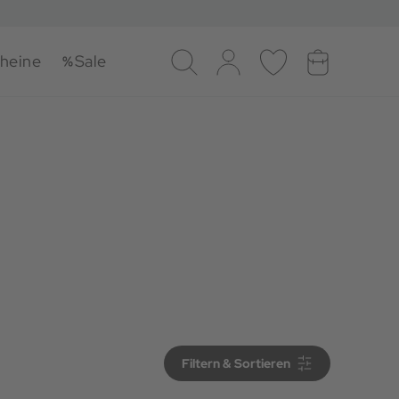
heine
Sale
Suche
Log-in
Merkliste
Warenkorb
Filtern & Sortieren
Filtern & Sortieren