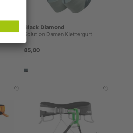
Black Diamond
Solution Damen Klettergurt
85,00