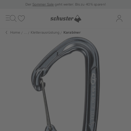
Der
Sommer Sale
geht weiter: Bis zu 40% sparen!
Toggle
navigation
Merkliste
Log-i
Home
...
Kletterausrüstung
Karabiner