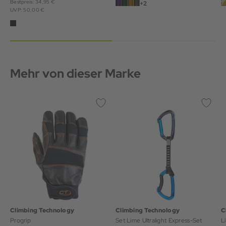
Bestpreis: 34,95 €
+2
UVP: 50,00 €
Mehr von dieser Marke
Climbing Technology
Climbing Technology
C
Progrip
Set Lime Ultralight Express-Set
L