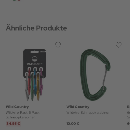
Ähnliche Produkte
Wild Country
Wild Country
E
Wildwire Rack 6 Pack
Wildwire Schnappkarabiner
6
Schnappkarabiner
S
34,95 €
10,00 €
6