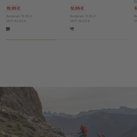
E
19,95 €
12,95 €
6
Bestpreis: 19,95 €
Bestpreis: 12,95 €
Be
UVP: 43,00 €
UVP: 26,00 €
U