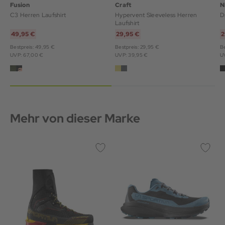
Fusion
Craft
N
C3 Herren Laufshirt
Hypervent Sleeveless Herren
D
Laufshirt
49,95 €
29,95 €
2
Bestpreis: 49,95 €
Bestpreis: 29,95 €
Be
UVP: 67,00 €
UVP: 39,95 €
U
Mehr von dieser Marke