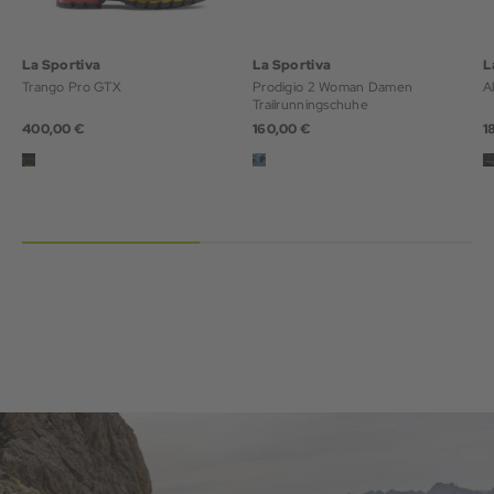
La Sportiva
La Sportiva
L
Trango Pro GTX
Prodigio 2 Woman Damen
A
Trailrunningschuhe
400,00 €
160,00 €
1