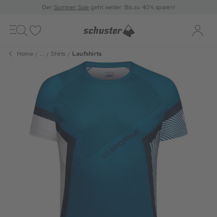
Der
Sommer Sale
geht weiter: Bis zu 40% sparen!
Toggle
navigation
Merkliste
Log-i
Home
...
Shirts
Laufshirts