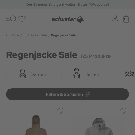
Der
Sommer Sale
geht weiter: Bis zu 40% sparen!
Toggle
navigation
Merkliste
Log-in
War
Home
...
Jacken Sale
Regenjacke Sale
Regenjacke Sale
125 Produkte
Damen
Herren
Filtern & Sortieren
Filtern & Sortieren