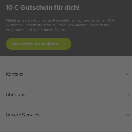
10 € Gutschein für dich!
Melde dich jetzt für unseren Newsletter an, sichere dir deinen 10 €
Gutschein und erhalte Infos zu Produktneuheiten, besonderen
Angeboten und spannenden Events.
Newsletter abonnieren
Kontakt
Kontaktformular
Über uns
Unternehmen
Unsere Services
Nachhaltigkeit
Bonusprogramm