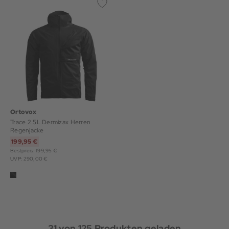
Ortovox
Trace 2.5L Dermizax Herren
Regenjacke
199,95 €
Bestpreis: 199,95 €
UVP: 290,00 €
31
von
125
Produkten geladen