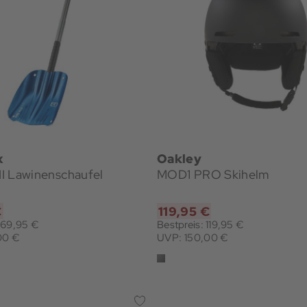
x
Oakley
III Lawinenschaufel
MOD1 PRO Skihelm
€
119,95 €
: 69,95 €
Bestpreis: 119,95 €
00 €
UVP: 150,00 €