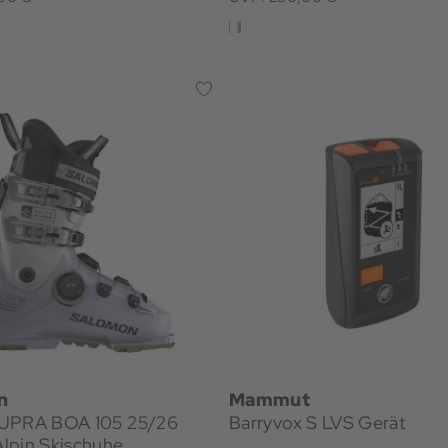
n
Mammut
UPRA BOA 105 25/26
Barryvox S LVS Gerät
lpin Skischuhe