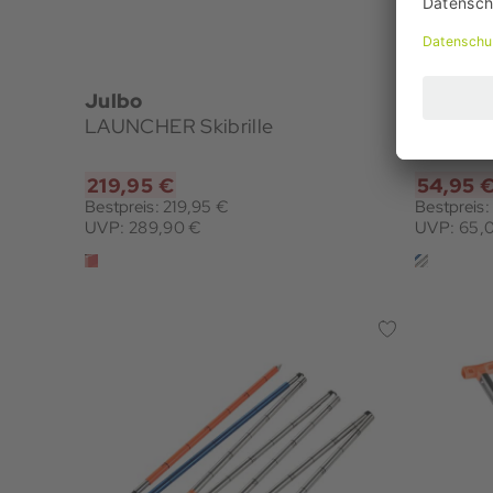
Julbo
Ortovo
LAUNCHER Skibrille
Alu 240
219,95 €
54,95 
Bestpreis: 219,95 €
Bestpreis
UVP: 289,90 €
UVP: 65,