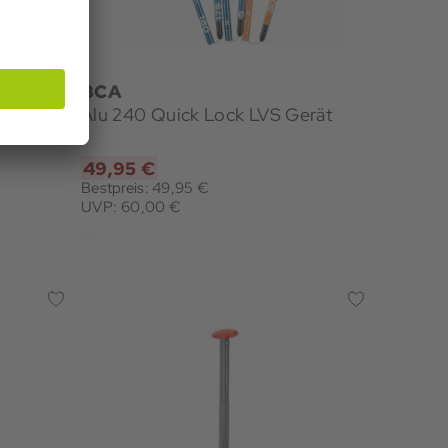
BCA
Alu 240 Quick Lock LVS Gerät
49,95 €
Bestpreis: 49,95 €
UVP: 60,00 €