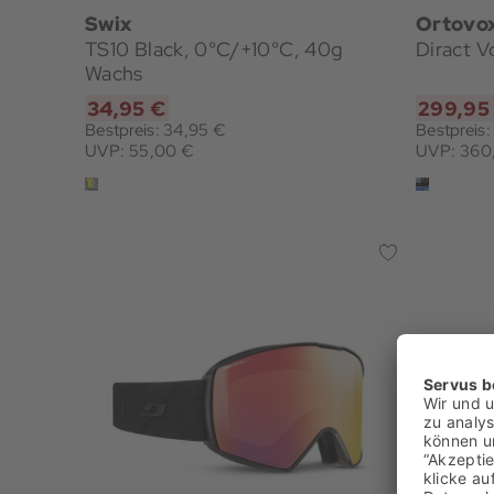
Swix
Ortovo
TS10 Black, 0°C/+10°C, 40g
Diract V
Wachs
34,95 €
299,95
Bestpreis: 34,95 €
Bestpreis
UVP: 55,00 €
UVP: 360