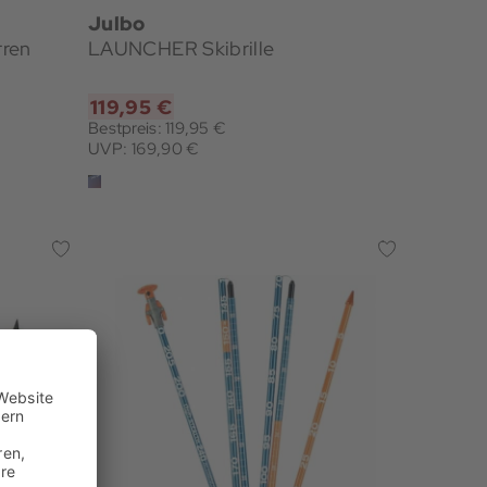
Julbo
rren
LAUNCHER Skibrille
119,95 €
Bestpreis: 119,95 €
UVP: 169,90 €