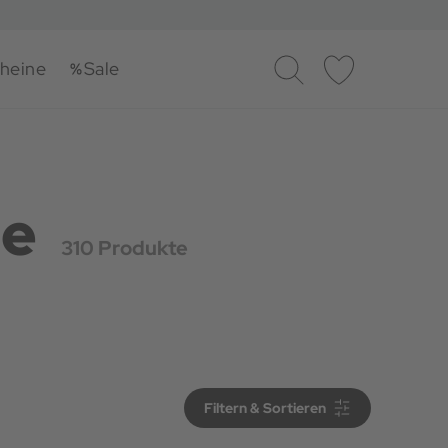
heine
Sale
Suche
Merkliste
le
310 Produkte
Filtern & Sortieren
Filtern & Sortieren