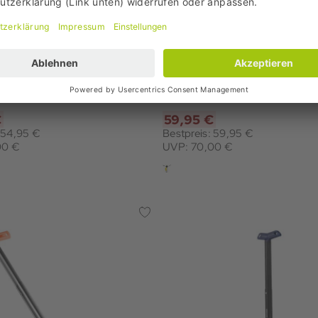
x
Pieps
 PFA LVS Gerät
Probe Alu 260 LVS Gerät
€
59,95 €
: 54,95 €
Bestpreis: 59,95 €
00 €
UVP: 70,00 €