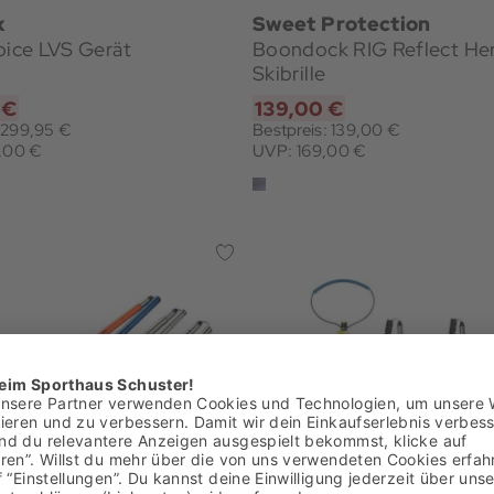
x
Sweet Protection
oice LVS Gerät
Boondock RIG Reflect He
Skibrille
 €
139,00 €
: 299,95 €
Bestpreis: 139,00 €
,00 €
UVP: 169,00 €