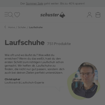
Der
Sommer Sale
geht weiter: Bis zu 40% sparen!
Toggle
navigation
Merkliste
Log-in
War
Home
Schuhe
Laufschuhe
Laufschuhe
751 Produkte
Wie oft und wo läufst du? Was willst du
erreichen? Wenn du das weißt, hast du den
ersten Schritt zum richtigen Laufschuh schon
gemacht. Wir helfen dir, Laufschuhe zu
finden, die nicht nur gut passen, sondern dich
auch bei deinen Zielen perfekt unterstützen.
Christopher
Laufcoach & Laufschuh-Experte