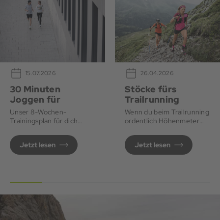
26.04.2026
15.07.2026
Stöcke fürs
30 Minuten
Trailrunning
Joggen für
Anfänger*innen
Wenn du beim Trailrunning
Unser 8-Wochen-
ordentlich Höhenmeter
Trainingsplan für dich
machen willst, sind Stöcke
Schritt für Schritt zu
ideal.
deinem ersten 30-
Jetzt lesen
Jetzt lesen
Minuten-Lauf.