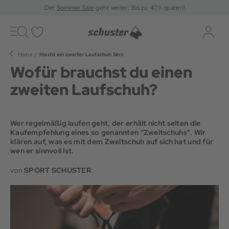
Der
Sommer Sale
geht weiter: Bis zu 40% sparen!
Toggle
navigation
Merkliste
Log-i
Home
Macht ein zweiter Laufschuh Sinn
Wofür brauchst du einen
zweiten Laufschuh?
Wer regelmäßig laufen geht, der erhält nicht selten die
Kaufempfehlung eines so genannten "Zweitschuhs". Wir
klären auf, was es mit dem Zweitschuh auf sich hat und für
wen er sinnvoll ist.
von
SPORT SCHUSTER