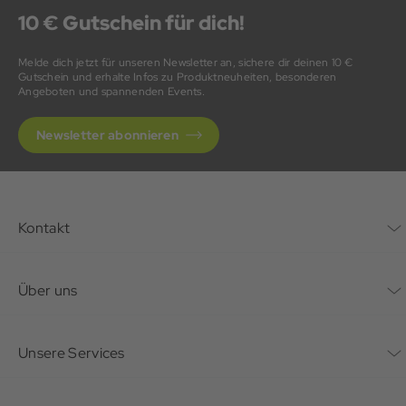
10 € Gutschein für dich!
Melde dich jetzt für unseren Newsletter an, sichere dir deinen 10 €
Gutschein und erhalte Infos zu Produktneuheiten, besonderen
Angeboten und spannenden Events.
Newsletter abonnieren
Kontakt
Kontaktformular
Über uns
Unternehmen
Unsere Services
Nachhaltigkeit
Bonusprogramm