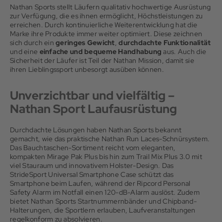
Nathan Sports stellt Läufern qualitativ hochwertige Ausrüstung
zur Verfügung, die es ihnen ermöglicht, Höchstleistungen zu
erreichen. Durch kontinuierliche Weiterentwicklung hat die
Marke ihre Produkte immer weiter optimiert. Diese zeichnen
sich durch ein
geringes Gewicht
,
durchdachte Funktionalität
und eine
einfache und bequeme Handhabung
aus. Auch die
Sicherheit der Läufer ist Teil der Nathan Mission, damit sie
ihren Lieblingssport unbesorgt ausüben können.
Unverzichtbar und vielfältig –
Nathan Sport Laufausrüstung
Durchdachte Lösungen haben Nathan Sports bekannt
gemacht, wie das praktische Nathan Run Laces-Schnürsystem.
Das Bauchtaschen-Sortiment reicht vom eleganten,
kompakten Mirage Pak Plus bis hin zum Trail Mix Plus 3.0 mit
viel Stauraum und innovativem Holster-Design. Das
StrideSport Universal Smartphone Case schützt das
Smartphone beim Laufen, während der Ripcord Personal
Safety Alarm im Notfall einen 120-dB-Alarm auslöst. Zudem
bietet Nathan Sports Startnummernbänder und Chipband-
Halterungen, die Sportlern erlauben, Laufveranstaltungen
regelkonform zu absolvieren.