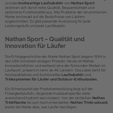
und das
hochwertige Laufzubehör
von
Nathan Sport
zeichnen sich durch hohe Qualität, Bequemlichkeit und
optimierte Funktionalität aus. Alle Produkte der renommierten
Marke sind exakt auf die Bedürfnisse von Läufern
zugeschnitten. Es gibt passende Ausrüstung für jede
Leistungsstufe und jede Laufdisziplin.
Nathan Sport – Qualität und
Innovation für Läufer
Die Erfolgsgeschichte der Marke Nathan Sport begann 1994 in
den USA mit einem einzigen Produkt. Heute ist Nathan
Innovationsführer und weltweit eine der führenden Marken im
Laufsport, präsent in mehr als 46 Ländern. Das Label steht für
hochqualitatives und funktionelles
Laufzubehör
und
Trinksystemen für Läufer und Outdoor-Enthusiasten.
Ein Schwerpunkt der Produktentwicklung liegt auf der
Flüssigkeitszufuhr, da gerade Ausdauersportler stets
ausreichend hydriert sein müssen. Von der einfachen
Nathan
Trinkflasche
bis zum hoch entwickelten
Nathan Trinkrucksack
bietet die Marke alles, was Läufer benötigen.