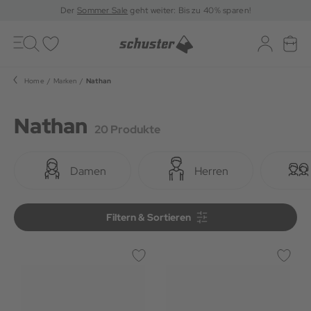
Der
Sommer Sale
geht weiter: Bis zu 40% sparen!
Toggle
navigation
Merkliste
Log-in
War
Home
Marken
Nathan
Nathan
20 Produkte
Damen
Herren
Filtern & Sortieren
Filtern & Sortieren