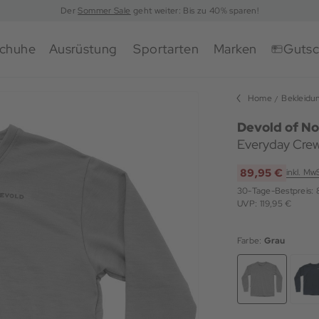
Der
Sommer Sale
geht weiter: Bis zu 40% sparen!
chuhe
Ausrüstung
Sportarten
Marken
Gutsc
Home
Bekleidu
Devold of N
Everyday Crew
89,95 €
inkl. Mw
30-Tage-Bestpreis:
UVP: 119,95 €
Farbe:
Grau