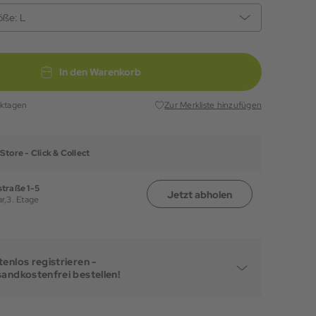
öße:
L
In den Warenkorb
rktagen
Zur Merkliste hinzufügen
Store -
Click & Collect
traße 1-5
Jetzt abholen
r,
3. Etage
enlos registrieren -
sandkostenfrei bestellen!