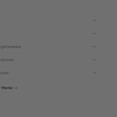
legehinweise
mationen
toure
r Marke