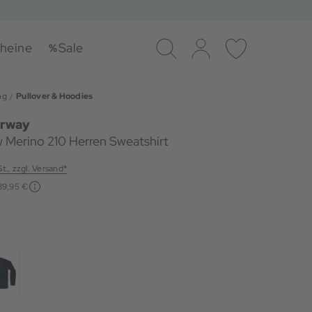
heine
Sale
Suche
Log-in
Merkliste
ng
Pullover & Hoodies
orway
 Merino 210 Herren Sweatshirt
St., zzgl. Versand*
89,95 €