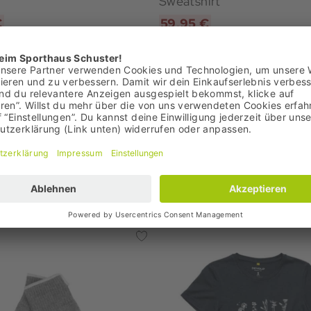
Sweatshirt
€
59,95 €
: 64,95 €
Bestpreis: 59,95 €
00 €
UVP: 119,95 €