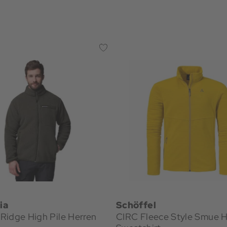
ia
Schöffel
Ridge High Pile Herren
CIRC Fleece Style Smue H