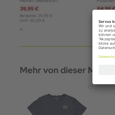
Herren Sweatshirt
Pullover
39,95 €
64,95 
Bestpreis: 39,95 €
Bestpreis
UVP: 65,00 €
UVP: 85,
Mehr von dieser Marke