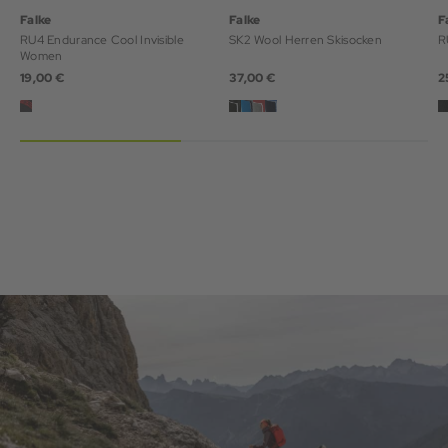
Falke
Falke
F
RU4 Endurance Cool Invisible
SK2 Wool Herren Skisocken
R
Women
19,00 €
37,00 €
2