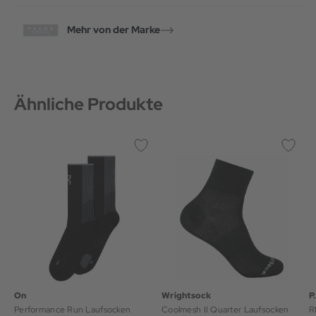
Mehr von der Marke
Ähnliche Produkte
On
Wrightsock
P
Performance Run Laufsocken
Coolmesh II Quarter Laufsocken
R