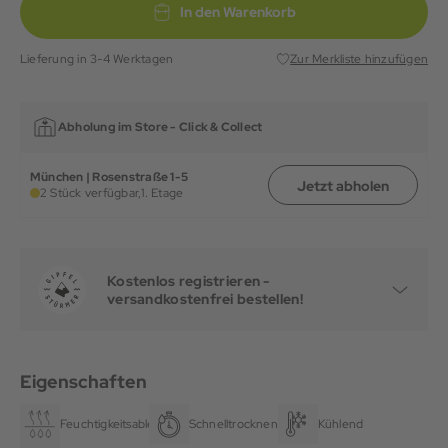
In den Warenkorb
Lieferung in 3-4 Werktagen
Zur Merkliste hinzufügen
Abholung im Store -
Click & Collect
München | Rosenstraße 1-5
Jetzt abholen
2 Stück verfügbar,
1. Etage
Kostenlos registrieren -
versandkostenfrei bestellen!
Eigenschaften
Feuchtigkeitsableitend
Schnelltrocknend
Kühlend