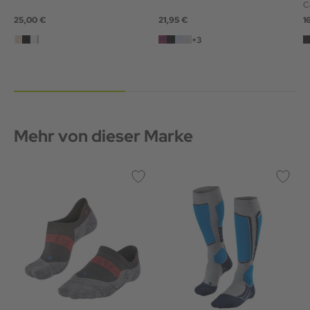
25,00 €
21,95 €
1
+3
Mehr von dieser Marke