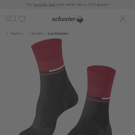
Der
Sommer Sale
geht weiter: Bis zu 40% sparen!
Toggle
navigation
Merkliste
Log-i
Home
...
Socken
Laufsocken